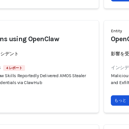
Entity
ons using OpenClaw
OpenC
ンシデント
影響を
8
インシデン
4 レポート
w Skills Reportedly Delivered AMOS Stealer
Maliciou
edentials via ClawHub
and Exfi
もっと