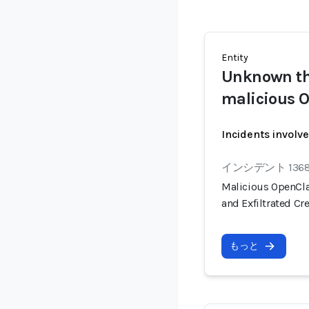
Entity
Unknown thr
malicious O
Incidents involv
インシデント 136
Malicious OpenCla
and Exfiltrated Cr
もっと