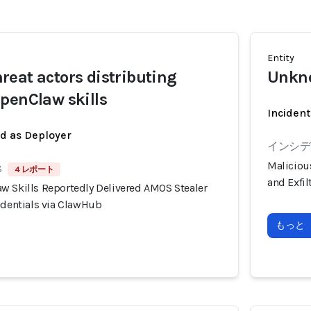
Entity
eat actors distributing
Unkno
penClaw skills
Incident
ed as Deployer
インシデン
Maliciou
8
4 レポート
and Exfi
w Skills Reportedly Delivered AMOS Stealer
edentials via ClawHub
もっと