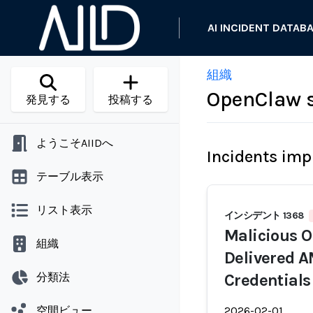
AI INCIDENT DATAB
組織
OpenClaw s
発見する
投稿する
ようこそAIIDへ
Incidents imp
テーブル表示
リスト表示
インシデント 1368
Malicious O
組織
Delivered A
分類法
Credentials
空間ビュー
2026-02-01