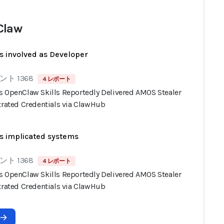
Claw
s involved as Developer
ト 1368
4 レポート
s OpenClaw Skills Reportedly Delivered AMOS Stealer
ltrated Credentials via ClawHub
s implicated systems
ト 1368
4 レポート
s OpenClaw Skills Reportedly Delivered AMOS Stealer
ltrated Credentials via ClawHub