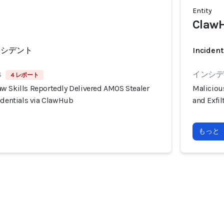
Entity
Claw
ンシデント
Incident
8
インシデン
4 レポート
w Skills Reportedly Delivered AMOS Stealer
Maliciou
edentials via ClawHub
and Exfi
もっと