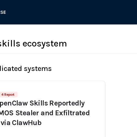
ASE
kills ecosystem
licated systems
4 Report
penClaw Skills Reportedly
MOS Stealer and Exfiltrated
 via ClawHub