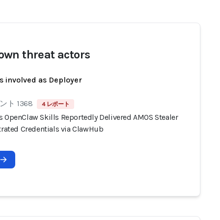
wn threat actors
s involved as Deployer
ト 1368
4 レポート
s OpenClaw Skills Reportedly Delivered AMOS Stealer
ltrated Credentials via ClawHub