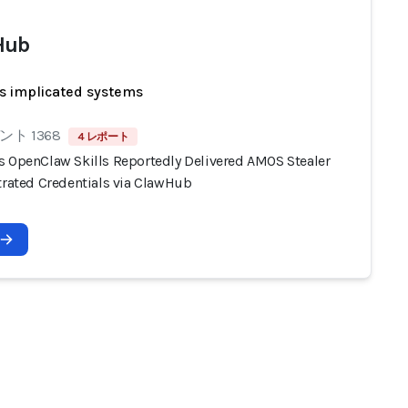
Hub
s implicated systems
ト 1368
4 レポート
s OpenClaw Skills Reportedly Delivered AMOS Stealer
ltrated Credentials via ClawHub