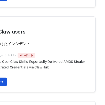
law users
受けたインシデント
ト 1368
4 レポート
s OpenClaw Skills Reportedly Delivered AMOS Stealer
ltrated Credentials via ClawHub