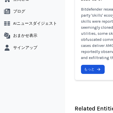
Bitdefender resea
ブログ
party 'skills' ec
skills were repor
AIニュースダイジェスト
seemingly cloned
utilities, some s
おまかせ表示
obfuscated comma
cases deliver AMO
サインアップ
reportedly observ
and exfiltrating 
もっと
Related Entiti