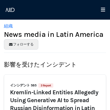
組織
News media in Latin America
フォローする
影響を受けたインシデント
インシデント 585
3 Report
Kremlin-Linked Entities Allegedly
Using Generative AI to Spread
Russian Disinformation in Latin