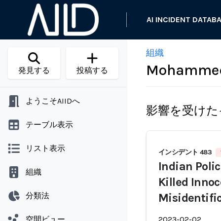
AI INCIDENT DATAB
組織
Mohammed
発見する
投稿する
ようこそAIIDへ
影響を受けた
テーブル表示
リスト表示
インシデント 483
Indian Poli
組織
Killed Inno
分類法
Misidentifi
空間ビュー
2023-02-02