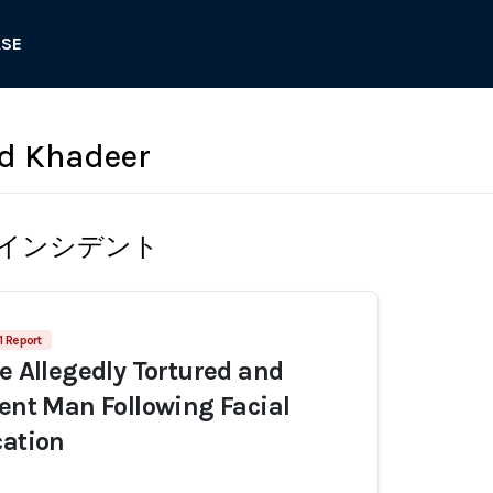
ASE
 Khadeer
インシデント
1 Report
ce Allegedly Tortured and
cent Man Following Facial
cation