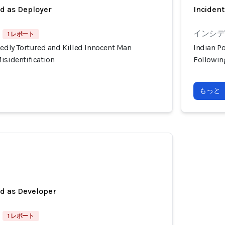
ed as Deployer
Incident
インシデン
1 レポート
gedly Tortured and Killed Innocent Man
Indian Po
isidentification
Following
もっと
ed as Developer
1 レポート