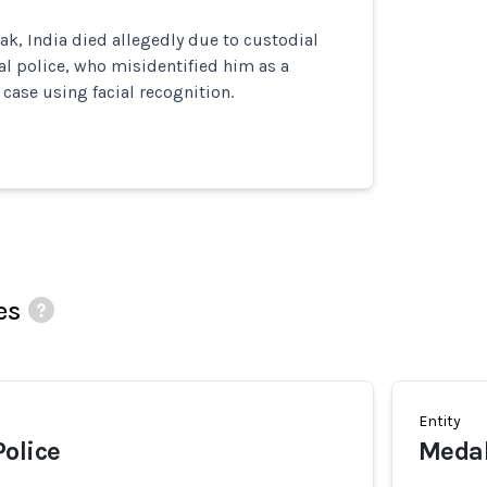
ak, India died allegedly due to custodial
cal police, who misidentified him as a
 case using facial recognition.
es
Entity
olice
Medak