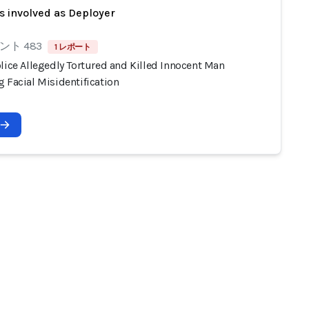
s involved as Deployer
ト 483
1 レポート
lice Allegedly Tortured and Killed Innocent Man
 Facial Misidentification