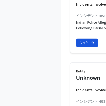
Incidents involv
インシデント 483
Indian Police Alle
Following Facial M
もっと
Entity
Unknown
Incidents involv
インシデント 483