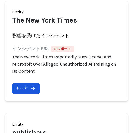
Entity
The New York Times
影響を受けたインシデント
インシデント 995
2 レポート
The New York Times Reportedly Sues OpenAI and
Microsoft Over Alleged Unauthorized AI Training on
Its Content
もっと
Entity
publishers