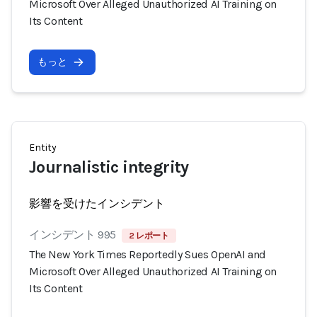
Microsoft Over Alleged Unauthorized AI Training on
Its Content
もっと
Entity
Journalistic integrity
影響を受けたインシデント
インシデント 995
2 レポート
The New York Times Reportedly Sues OpenAI and
Microsoft Over Alleged Unauthorized AI Training on
Its Content