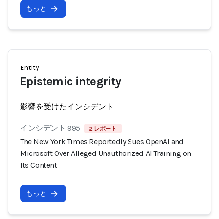
もっと
Entity
Epistemic integrity
影響を受けたインシデント
インシデント 995
2 レポート
The New York Times Reportedly Sues OpenAI and
Microsoft Over Alleged Unauthorized AI Training on
Its Content
もっと