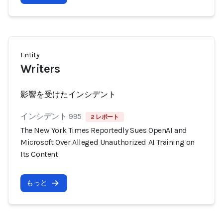
Entity
Writers
影響を受けたインシデント
インシデント 995
2 レポート
The New York Times Reportedly Sues OpenAI and
Microsoft Over Alleged Unauthorized AI Training on
Its Content
もっと