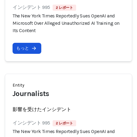
インシデント 995
2 レポート
The New York Times Reportedly Sues OpenAI and
Microsoft Over Alleged Unauthorized AI Training on
Its Content
もっと
Entity
Journalists
影響を受けたインシデント
インシデント 995
2 レポート
The New York Times Reportedly Sues OpenAI and