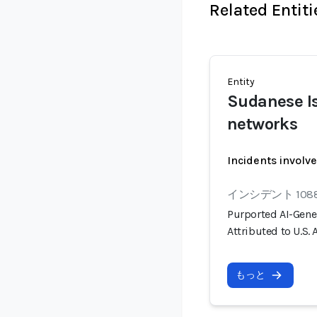
Related Entiti
Entity
Sudanese Is
networks
Incidents involv
インシデント 108
Purported AI-Gene
Attributed to U.S.
もっと