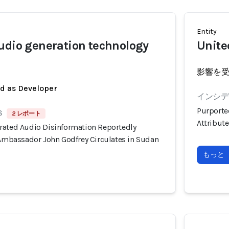
Entity
udio generation technology
Unite
影響を
ed as Developer
インシデン
Purporte
8
2 レポート
Attribut
rated Audio Disinformation Reportedly
 Ambassador John Godfrey Circulates in Sudan
もっと