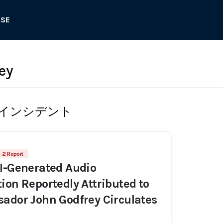
ASE
ey
インシデント
2 Report
I-Generated Audio
ion Reportedly Attributed to
ador John Godfrey Circulates