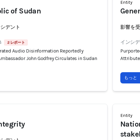
Entity
lic of Sudan
Gener
ンシデント
影響を
8
インシデン
2 レポート
rated Audio Disinformation Reportedly
Purporte
 Ambassador John Godfrey Circulates in Sudan
Attribut
もっと
Entity
ntegrity
Natio
stake