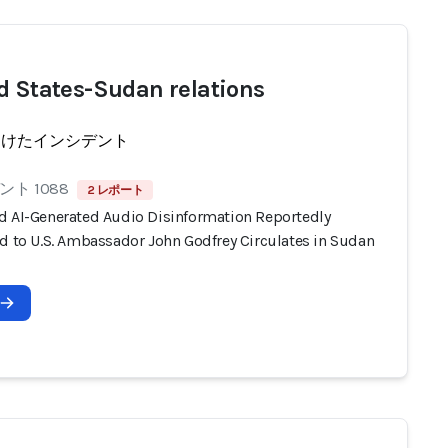
d States-Sudan relations
受けたインシデント
ト 1088
2 レポート
d AI-Generated Audio Disinformation Reportedly
ed to U.S. Ambassador John Godfrey Circulates in Sudan