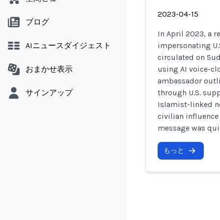
2023-04-15
ブログ
In April 2023, a 
AIニュースダイジェスト
impersonating U.
circulated on Su
おまかせ表示
using AI voice-cl
ambassador outli
サインアップ
through U.S. supp
Islamist-linked 
civilian influence
message was quick
もっと