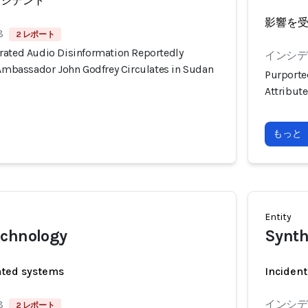
ンシデント
影響を
8
2 レポート
rated Audio Disinformation Reportedly
インシデン
 Ambassador John Godfrey Circulates in Sudan
Purporte
Attribut
もっと
Entity
echnology
Synth
ated systems
Incident
8
インシデン
2 レポート