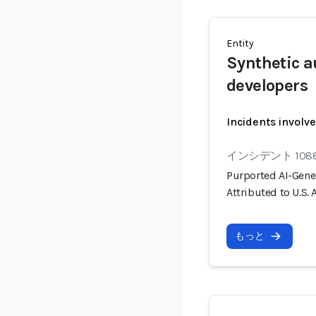
Entity
Synthetic a
developers
Incidents involv
インシデント 108
Purported AI-Gene
Attributed to U.S.
もっと