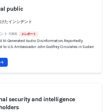
al public
受けたインシデント
ト 1088
2 レポート
d AI-Generated Audio Disinformation Reportedly
ed to U.S. Ambassador John Godfrey Circulates in Sudan
nal security and intelligence
holders