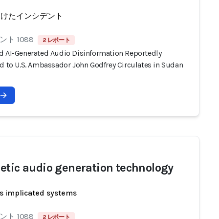
受けたインシデント
ト 1088
2 レポート
d AI-Generated Audio Disinformation Reportedly
ed to U.S. Ambassador John Godfrey Circulates in Sudan
etic audio generation technology
s implicated systems
ト 1088
2 レポート