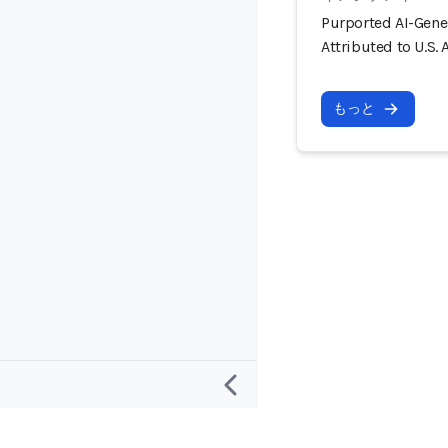
Purported AI-Gene
Attributed to U.S.
もっと