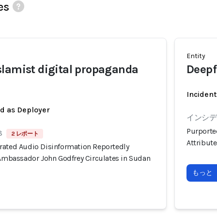
es
Entity
lamist digital propaganda
Deepf
Incident
ed as Deployer
インシデン
Purporte
8
2 レポート
Attribut
rated Audio Disinformation Reportedly
 Ambassador John Godfrey Circulates in Sudan
もっと