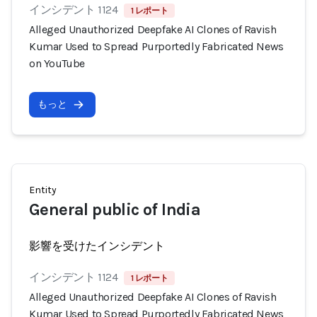
インシデント 1124
1 レポート
Alleged Unauthorized Deepfake AI Clones of Ravish
Kumar Used to Spread Purportedly Fabricated News
on YouTube
もっと
Entity
General public of India
影響を受けたインシデント
インシデント 1124
1 レポート
Alleged Unauthorized Deepfake AI Clones of Ravish
Kumar Used to Spread Purportedly Fabricated News