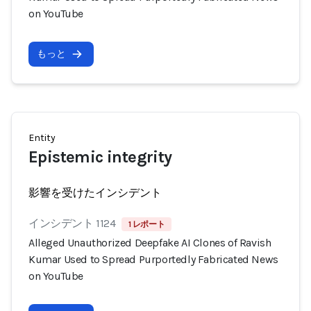
on YouTube
もっと
Entity
Epistemic integrity
影響を受けたインシデント
インシデント 1124
1 レポート
Alleged Unauthorized Deepfake AI Clones of Ravish
Kumar Used to Spread Purportedly Fabricated News
on YouTube