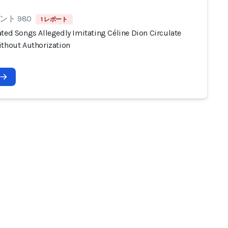
ト 980
1 レポート
ted Songs Allegedly Imitating Céline Dion Circulate
ithout Authorization