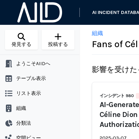
AI INCIDENT DATAB
組織
Fans of Cé
発見する
投稿する
ようこそAIIDへ
影響を受けた
テーブル表示
リスト表示
インシデント 980
AI-Generate
組織
Céline Dion
分類法
Authorizati
空間ビュー
2025-03-07