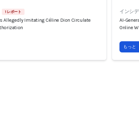
インシデン
1 レポート
 Allegedly Imitating Céline Dion Circulate
AI-Genera
thorization
Online W
もっと