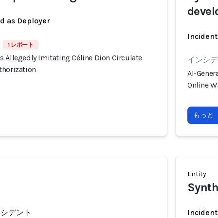
devel
ed as Deployer
Incident
1 レポート
 Allegedly Imitating Céline Dion Circulate
インシデン
thorization
AI-Genera
Online W
もっと
Entity
Synth
ンシデント
Incident