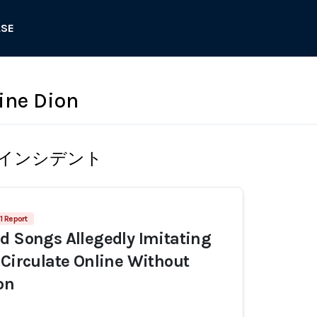
ASE
line Dion
インシデント
1 Report
d Songs Allegedly Imitating
 Circulate Online Without
on