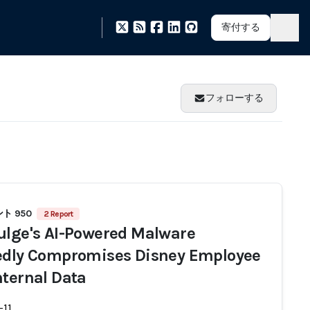
寄付する
フォローする
ト 950
2 Report
ulge's AI-Powered Malware
edly Compromises Disney Employee
nternal Data
-11