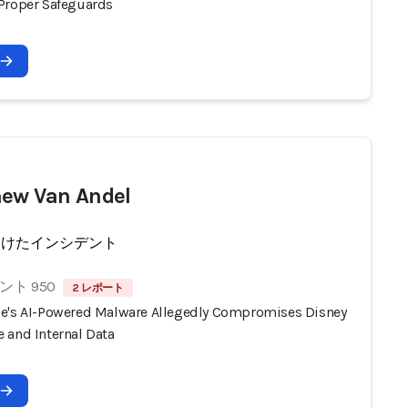
Proper Safeguards
ew Van Andel
受けたインシデント
ト 950
2 レポート
e's AI-Powered Malware Allegedly Compromises Disney
 and Internal Data