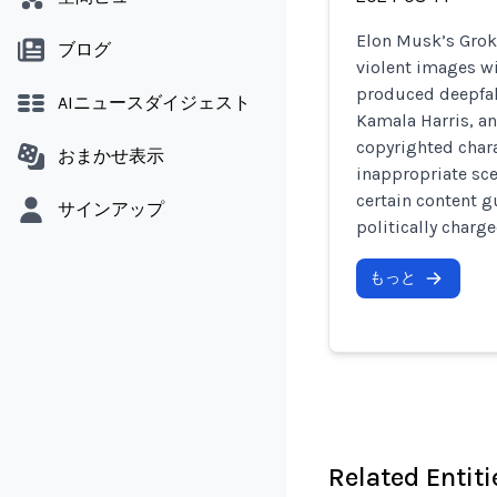
Elon Musk’s Grok 
ブログ
violent images wi
produced deepfake
AIニュースダイジェスト
Kamala Harris, an
copyrighted char
おまかせ表示
inappropriate sce
certain content g
サインアップ
politically charg
もっと
Related Entiti