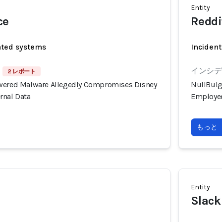
Entity
ce
Reddi
ated systems
Incident
インシデン
2 レポート
owered Malware Allegedly Compromises Disney
NullBulg
rnal Data
Employee
もっと
Entity
Slack