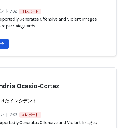
ト 762
3 レポート
Reportedly Generates Offensive and Violent Images
Proper Safeguards
ndria Ocasio-Cortez
受けたインシデント
ト 762
3 レポート
Reportedly Generates Offensive and Violent Images