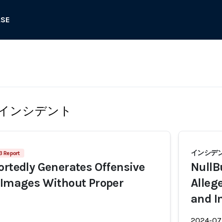
ASE
インシデント
インシデン
3 Report
ortedly Generates Offensive
NullB
 Images Without Proper
Alleg
and I
2024-07