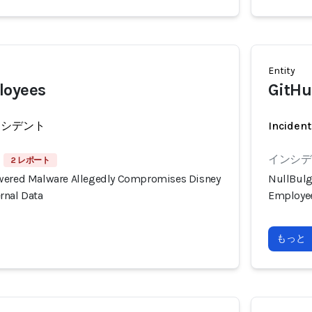
Entity
loyees
GitHu
ンシデント
Incident
インシデン
2 レポート
owered Malware Allegedly Compromises Disney
NullBulg
rnal Data
Employee
もっと