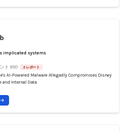
b
s implicated systems
ト 950
2 レポート
e's AI-Powered Malware Allegedly Compromises Disney
 and Internal Data