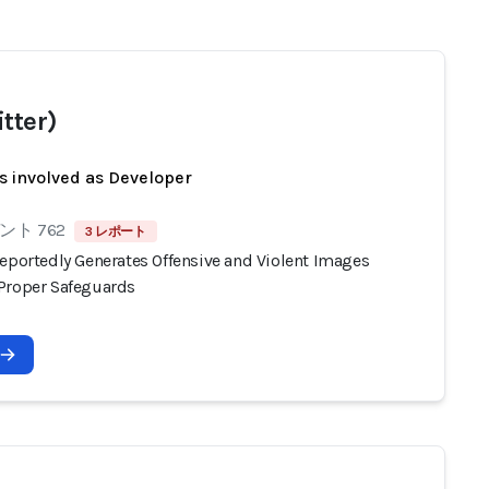
tter)
s involved as Developer
ト 762
3 レポート
Reportedly Generates Offensive and Violent Images
Proper Safeguards