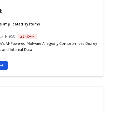
t
s implicated systems
ト 950
2 レポート
e's AI-Powered Malware Allegedly Compromises Disney
 and Internal Data