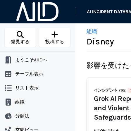
AI INCIDENT DATAB
組織
Disney
発見する
投稿する
ようこそAIIDへ
影響を受けた
テーブル表示
リスト表示
インシデント 762
Grok AI Rep
組織
and Violent
分類法
Safeguards
空間ビュー
2024-08-14