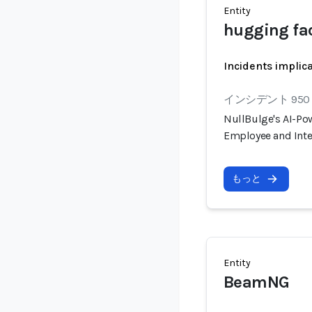
Entity
hugging fa
Incidents implic
インシデント 950
NullBulge's AI-P
Employee and Inte
もっと
Entity
BeamNG