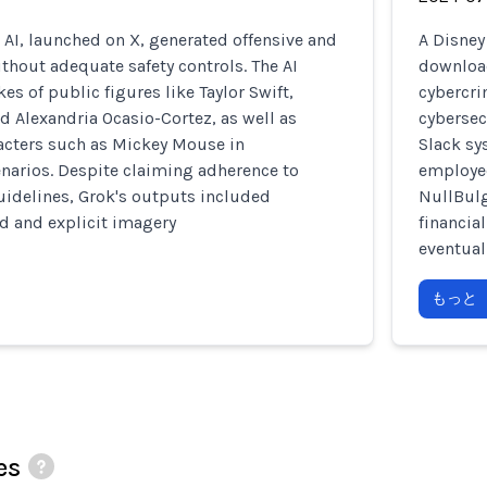
AI, launched on X, generated offensive and
A Disney
thout adequate safety controls. The AI
download
s of public figures like Taylor Swift,
cybercri
d Alexandria Ocasio-Cortez, as well as
cybersec
acters such as Mickey Mouse in
Slack sy
narios. Despite claiming adherence to
employee
uidelines, Grok's outputs included
NullBulg
ed and explicit imagery
financial
eventual
もっと
es