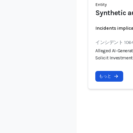
Entity
Synthetic a
Incidents implic
インシデント 106
Alleged AI-Genera
Solicit Investment
もっと