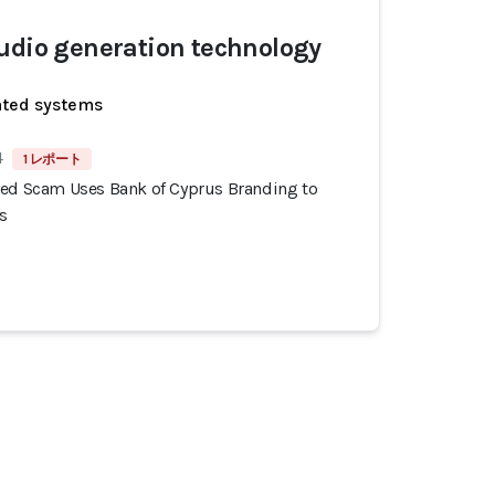
udio generation technology
ated systems
4
1 レポート
ted Scam Uses Bank of Cyprus Branding to
s