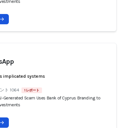
Investments
sApp
s implicated systems
ト 1064
1 レポート
AI-Generated Scam Uses Bank of Cyprus Branding to
Investments