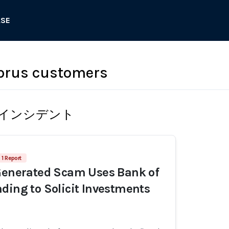
ASE
prus customers
インシデント
1 Report
Generated Scam Uses Bank of
ding to Solicit Investments