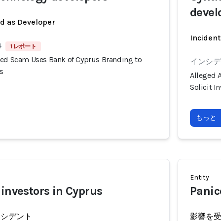
devel
ed as Developer
Incident
4
1 レポート
ted Scam Uses Bank of Cyprus Branding to
インシデン
s
Alleged 
Solicit 
もっと
Entity
 investors in Cyprus
Panic
ンシデント
影響を