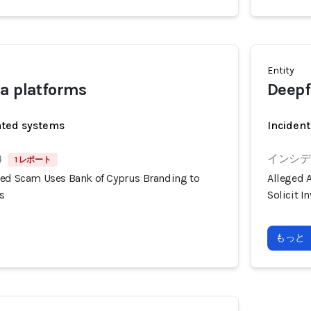
Entity
a platforms
Deepf
ated systems
Incident
4
インシデン
1 レポート
ted Scam Uses Bank of Cyprus Branding to
Alleged 
s
Solicit 
もっと