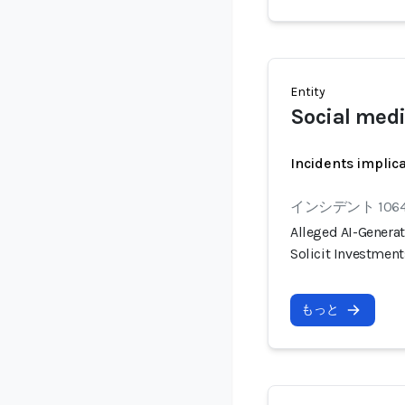
Entity
Social medi
Incidents implic
インシデント 106
Alleged AI-Genera
Solicit Investment
もっと