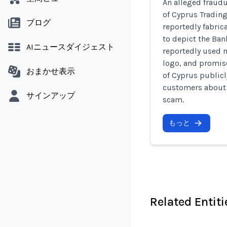
An alleged fraudu
of Cyprus Tradin
ブログ
reportedly fabric
to depict the Ban
AIニュースダイジェスト
reportedly used 
logo, and promise
おまかせ表示
of Cyprus publicl
customers about t
サインアップ
scam.
もっと
Related Entiti