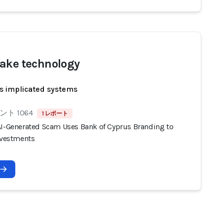
ake technology
s implicated systems
ト 1064
1 レポート
AI-Generated Scam Uses Bank of Cyprus Branding to
Investments