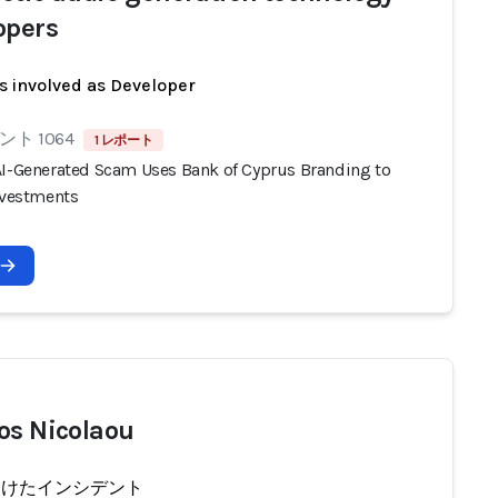
opers
s involved as Developer
ト 1064
1 レポート
AI-Generated Scam Uses Bank of Cyprus Branding to
Investments
os Nicolaou
受けたインシデント