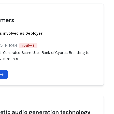
mers
s involved as Deployer
ト 1064
1 レポート
AI-Generated Scam Uses Bank of Cyprus Branding to
Investments
etic audio generation technology