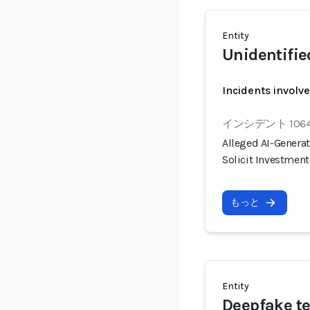
Entity
Unidentifi
Incidents involv
インシデント 106
Alleged AI-Genera
Solicit Investment
もっと
Entity
Deepfake te