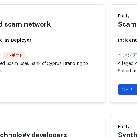
Entity
ed scam network
Scam
ed as Deployer
Incident
4
インシデン
1 レポート
ted Scam Uses Bank of Cyprus Branding to
Alleged 
s
Solicit 
もっと
Entity
chnology developers
Synth