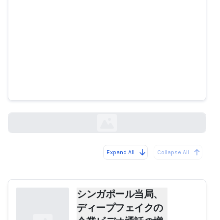
シンガポール当局、ディープフェ
イクの企業ビデオ通話の増加を警
告
finextra.com
Expand All
Collapse All
Loading...
シンガポール当局、
ディープフェイクの