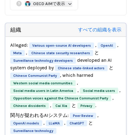
OECD AIMで表示
組織
すべての組織を表示
Alleged:
,
,
Various open-source AI developers
OpenAI
,
と
Meta
Chinese state security researchers
developed an AI
Surveillance technology developers
system deployed by
と
Chinese state-linked actors
, which harmed
Chinese Communist Party
,
Western social media communities
,
,
Social media users in Latin America
Social media users
,
Opposition voices against the Chinese Communist Party
,
と
.
Chinese dissidents
Cai Xia
Privacy
関与が疑われるAIシステム:
,
Peer Review
,
,
と
OpenAI models
LLaMA
ChatGPT
Surveillance technology