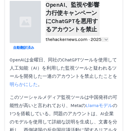
OpenAI、監視や影響
力行使キャンペーン
にChatGPTを悪用す
るアカウントを禁止
thehackernews.com
·
2025
自動翻訳済み
Loading...
OpenAIは金曜日、同社のChatGPTツールを使用して
人工知能（AI）を利用した監視ツールと疑われるツ
ールを開発した一連のアカウントを禁止したことを
明らかにした
。
このソーシャルメディア監視ツールは中国発祥の可
能性が高いと言われており、Metaの
Llamaモデル
の
1つを搭載している。問題のアカウントは、AI企業
のモデルを使用して詳細な説明を生成し、文書を分
析し、西側諸国の反中国抗議活動に関するリアルタ