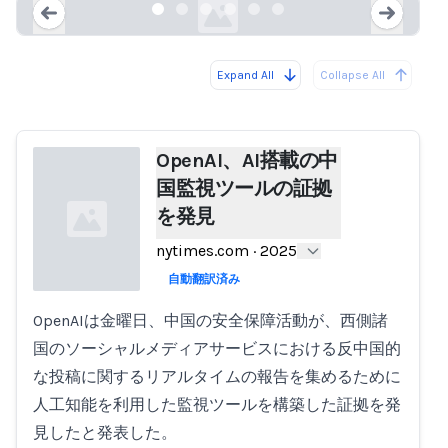
Expand All
Collapse All
Loading...
Load
OpenAI、AI搭載の中
国監視ツールの証拠
を発見
nytimes.com
·
2025
自動翻訳済み
OpenAIは金曜日、中国の安全保障活動が、西側諸
Loading...
国のソーシャルメディアサービスにおける反中国的
な投稿に関するリアルタイムの報告を集めるために
人工知能を利用した監視ツールを構築した証拠を発
見したと発表した。