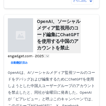
さらに読む
OpenAI、ソーシャル
メディア監視用のコ
ード編集にChatGPT
を使用する中国のア
カウントを禁止
engadget.com
·
2025
Loading...
自動翻訳済み
OpenAIは、AIソーシャルメディア監視ツールのコー
ドをデバッグおよび編集するためにChatGPTを使用
しようとした中国人ユーザーグループのアカウント
を禁止したと、同社が金曜日に発表した。OpenAI
が「ピアレビュー」と呼ぶこのキャンペーンでは、
このグループがChatGPTに、X、Facebook、