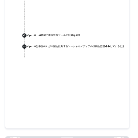
OpenAI、AI搭載の中国監視ツールの証拠を発見
+
3
OpenAIは中国のAIが中国を批判するソーシャルメディアの投稿を監視��していると主張
+
2
OpenAI、AI搭載の中国監視ツール
の証拠を発見
nytimes.com