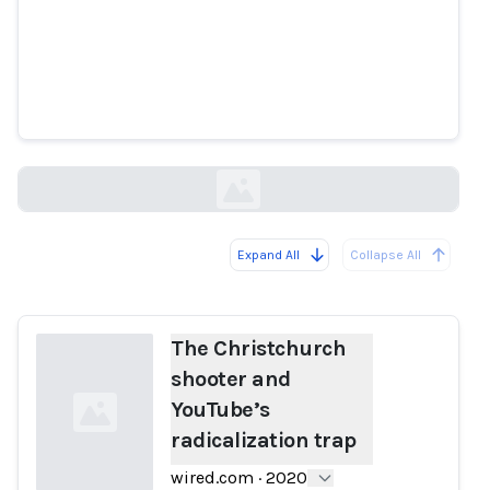
The Christchurch shooter and
YouTube’s radicalization trap
wired.com
Expand All
Collapse All
Loading...
The Christchurch
shooter and
YouTube’s
radicalization trap
wired.com
·
2020