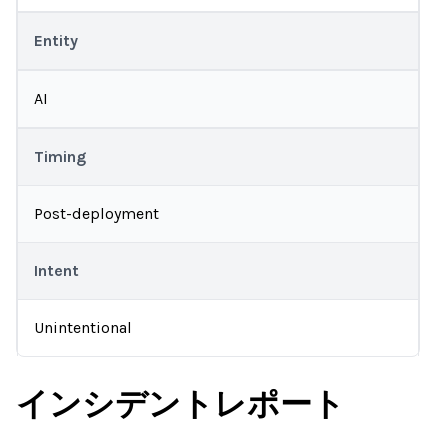
Entity
AI
Timing
Post-deployment
Intent
Unintentional
インシデントレポート