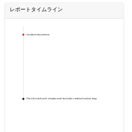
レポートタイムライン
Incident Occurrence
The Christchurch shooter and YouTube’s radicalization trap