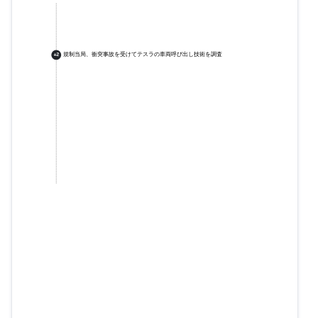
規制当局、衝突事故を受けてテスラの車両呼び出し技術を調査
+
2
規制当局、衝突事故を受けてテス