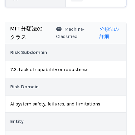
MIT 分類法の
Machine-
分類法の
Classified
詳細
クラス
Risk Subdomain
7.3. Lack of capability or robustness
Risk Domain
AI system safety, failures, and limitations
Entity