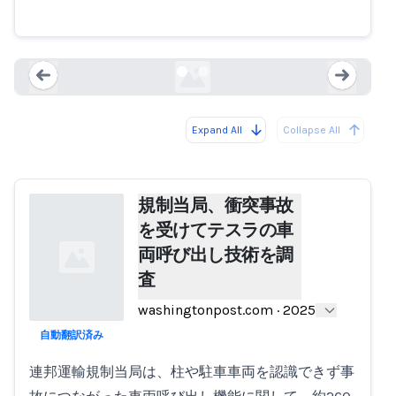
ラの車両呼び出し技術を調査
washingtonpost.com
Expand All
Collapse All
Loading...
Load
規制当局、衝突事故
を受けてテスラの車
両呼び出し技術を調
査
washingtonpost.com
·
2025
自動翻訳済み
Loading...
連邦運輸規制当局は、柱や駐車車両を認識できず事