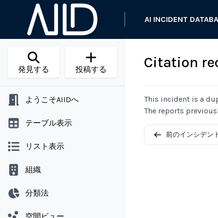
AI INCIDENT DATAB
Citation re
発見する
投稿する
This incident is a du
ようこそAIIDへ
The reports previous
テーブル表示
前のインシデン
リスト表示
組織
分類法
空間ビュー