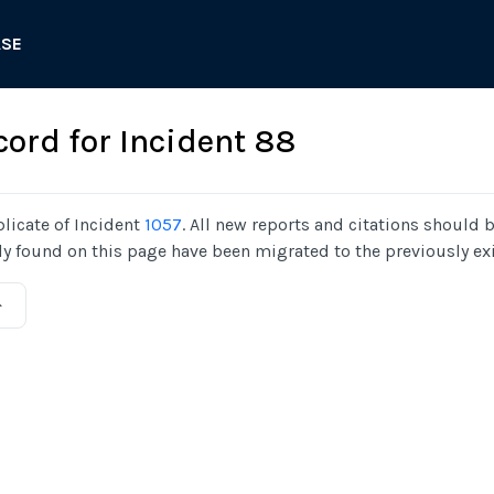
ASE
cord for Incident 88
plicate of Incident
1057
. All new reports and citations should 
ly found on this page have been migrated to the previously exi
ト