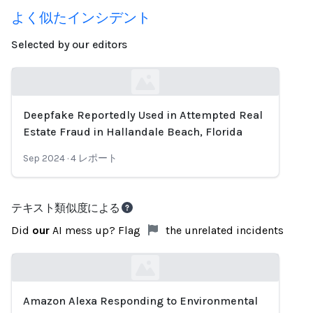
よく似たインシデント
Selected by our editors
Deepfake Reportedly Used in Attempted Real
Loading...
Estate Fraud in Hallandale Beach, Florida
Sep 2024
·
4
レポート
テキスト類似度による
Did
our
AI mess up? Flag
the unrelated incidents
Amazon Alexa Responding to Environmental
Loading...