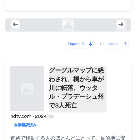
デーシュ州で3人死亡
ndtv.com
Expand All
Collapse All
Loading...
Load
グーグルマップに惑
わされ、橋から車が
川に転落、ウッタ
ル・プラデーシュ州
で3人死亡
ndtv.com
·
2024
Loading...
自動翻訳済み
道路で移動する人のほとんどにとって、目的地に安