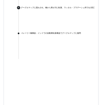
グーグルマップに惑わされ、橋から車が川に転落、ウッタル・プラデーシュ州で3人死亡
+
1
バレーリー橋事故：インドでの自動車転落事故でグーグルマップに疑問
グーグルマップに惑わされ、橋か
ら車が川に転落、ウッタル・プラ