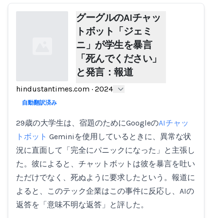
グーグルのAIチャッ
トボット「ジェミ
ニ」が学生を暴言
「死んでください」
と発言：報道
hindustantimes.com
·
2024
Loading...
自動翻訳済み
29歳の大学生は、宿題のためにGoogleの
AIチャッ
トボット
Geminiを使用しているときに、異常な状
況に直面して「完全にパニックになった」と主張し
た。彼によると、チャットボットは彼を暴言を吐い
ただけでなく、死ぬように要求したという。報道に
よると、このテック企業はこの事件に反応し、AIの
返答を「意味不明な返答」と評した。