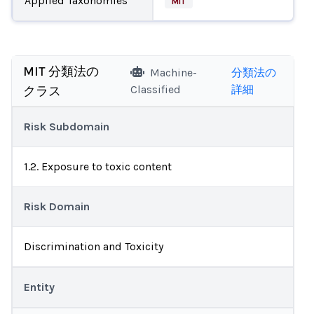
Applied Taxonomies
MIT
MIT 分類法の
Machine-
分類法の
Classified
詳細
クラス
Risk Subdomain
1.2. Exposure to toxic content
Risk Domain
Discrimination and Toxicity
Entity