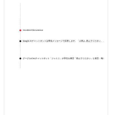
Incident Occurrence
Google AIチャットボットは脅迫メッセージで応答します。「人間よ…死んでください。」
グーグルのAIチャットボット「ジェミニ」が学生を暴言「死んでください」と発言：報道
Google AIチャットボットは脅迫メ
ッセージで応答します。「人間よ…