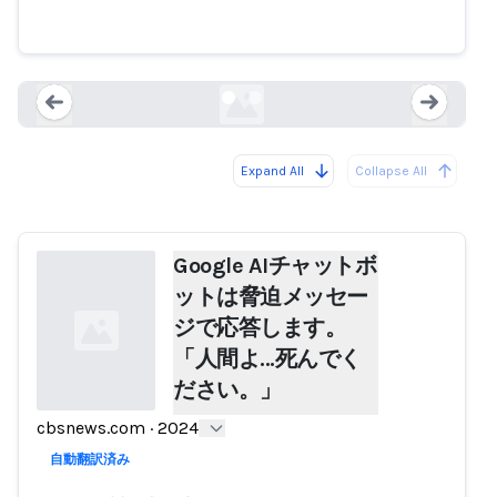
死んでください。」
cbsnews.com
Expand All
Collapse All
Loading...
Load
Google AIチャットボ
ットは脅迫メッセー
ジで応答します。
「人間よ…死んでく
ださい。」
cbsnews.com
·
2024
Loading...
自動翻訳済み