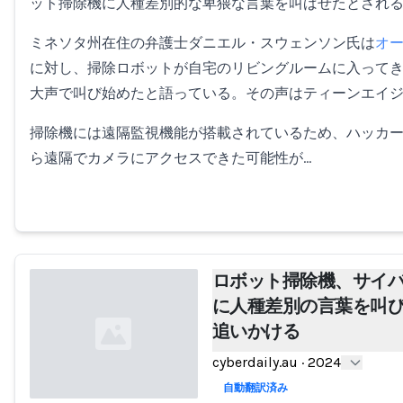
ット掃除機に人種差別的な卑猥な言葉を叫ばせたとされ
ミネソタ州在住の弁護士ダニエル・スウェンソン氏は
オー
に対し、掃除ロボットが自宅のリビングルームに入ってき
大声で叫び始めたと語っている。その声はティーンエイ
掃除機には遠隔監視機能が搭載されているため、ハッカ
ら遠隔でカメラにアクセスできた可能性が…
ロボット掃除機、サイ
に人種差別の言葉を叫
追いかける
cyberdaily.au
·
2024
自動翻訳済み