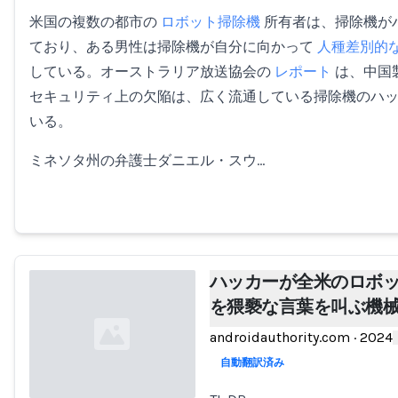
米国の複数の都市の
ロボット掃除機
所有者は、掃除機が
ており、ある男性は掃除機が自分に向かって
人種差別的
している。オーストラリア放送協会の
レポート
は、中国
セキュリティ上の欠陥は、広く流通している掃除機のハ
いる。
ミネソタ州の弁護士ダニエル・スウ…
ハッカーが全米のロボ
を猥褻な言葉を叫ぶ機
androidauthority.com
·
2024
自動翻訳済み