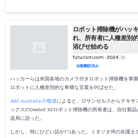
ロボット掃除機がハッ
れ、所有者に人種差別
浴びせ始める
futurism.com
·
2024
自動翻訳済み
ハッカーらは米国各地のカメラ付きロボット掃除機を掌握
Loading...
ロボットに人種差別的な卑猥な言葉を叫ばせた。
ABC Australia
の報道
によると、ロサンゼルスからテキサ
ックスのDeebot X2ロボット掃除機の所有者は、自社
送局に語った。
しかし、特にひどい話が1つあった。ミネソタ州の弁護士