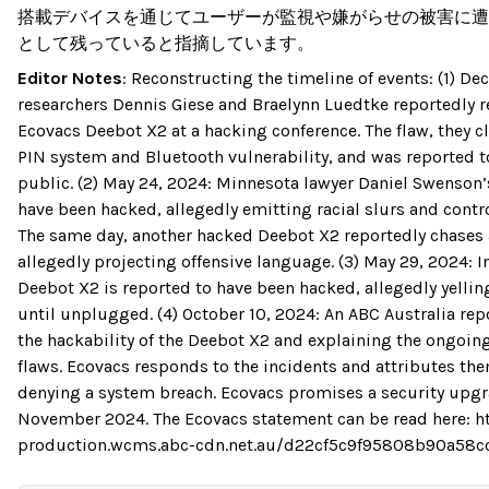
搭載デバイスを通じてユーザーが監視や嫌がらせの被害に遭
として残っていると指摘しています。
Editor Notes
:
Reconstructing the timeline of events: (1) D
researchers Dennis Giese and Braelynn Luedtke reportedly re
Ecovacs Deebot X2 at a hacking conference. The flaw, they c
PIN system and Bluetooth vulnerability, and was reported t
public. (2) May 24, 2024: Minnesota lawyer Daniel Swenson’
have been hacked, allegedly emitting racial slurs and contr
The same day, another hacked Deebot X2 reportedly chases 
allegedly projecting offensive language. (3) May 29, 2024: In
Deebot X2 is reported to have been hacked, allegedly yellin
until unplugged. (4) October 10, 2024: An ABC Australia rep
the hackability of the Deebot X2 and explaining the ongoing
flaws. Ecovacs responds to the incidents and attributes the
denying a system breach. Ecovacs promises a security upgra
November 2024. The Ecovacs statement can be read here: ht
production.wcms.abc-cdn.net.au/d22cf5c9f95808b90a58c