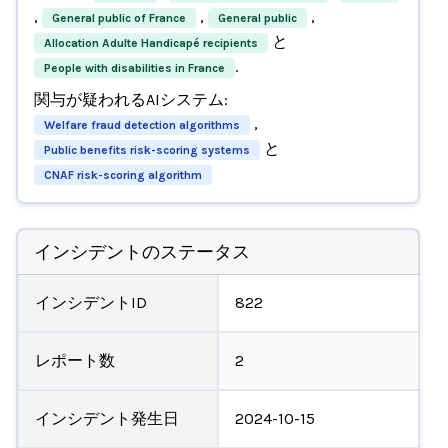
,
,
,
General public of France
General public
と
Allocation Adulte Handicapé recipients
.
People with disabilities in France
関与が疑われるAIシステム:
,
Welfare fraud detection algorithms
と
Public benefits risk-scoring systems
CNAF risk-scoring algorithm
インシデントのステータス
インシデントID
822
レポート数
2
インシデント発生日
2024-10-15