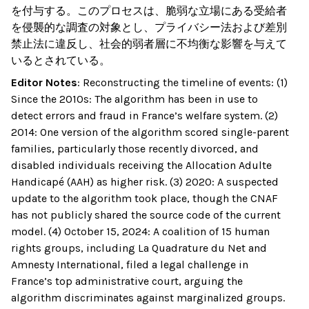
を付与する。このプロセスは、脆弱な立場にある受給者
を侵襲的な調査の対象とし、プライバシー法および差別
禁止法に違反し、社会的弱者層に不均衡な影響を与えて
いるとされている。
Editor Notes
:
Reconstructing the timeline of events: (1)
Since the 2010s: The algorithm has been in use to
detect errors and fraud in France’s welfare system. (2)
2014: One version of the algorithm scored single-parent
families, particularly those recently divorced, and
disabled individuals receiving the Allocation Adulte
Handicapé (AAH) as higher risk. (3) 2020: A suspected
update to the algorithm took place, though the CNAF
has not publicly shared the source code of the current
model. (4) October 15, 2024: A coalition of 15 human
rights groups, including La Quadrature du Net and
Amnesty International, filed a legal challenge in
France’s top administrative court, arguing the
algorithm discriminates against marginalized groups.