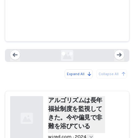
アルゴリズムは長年福祉制度を監
視してきた。今や偏見で非難を浴
びている
wired.com
Expand All
Collapse All
Loading...
Load
アルゴリズムは長年
福祉制度を監視して
きた。今や偏見で非
難を浴びている
wired.com
·
2024