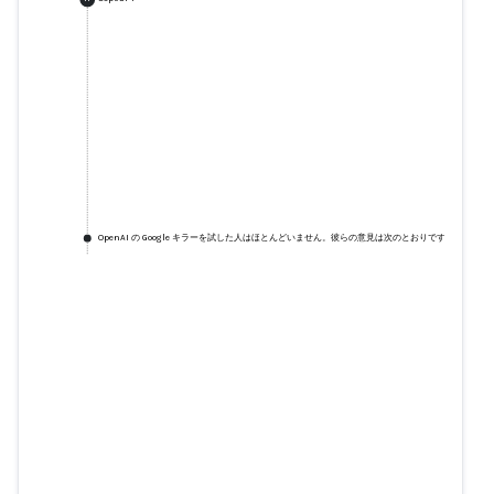
OpenAI の Google キラーを試した人はほとんどいません。彼らの意見は次のとおりです。
OopsGPT