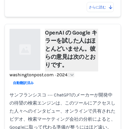
さらに読む
OpenAI の Google キ
ラーを試した人はほ
とんどいません。彼
らの意見は次のとお
りです。
washingtonpost.com
·
2024
Loading...
自動翻訳済み
サンフランシスコ --- ChatGPTのメーカーが開発中
の待望の検索エンジンは、このツールにアクセスし
た人々へのインタビュー、オンラインで共有された
ビデオ、検索マーケティング会社の分析によると、
Googleに取って代わる準備が整うにはほど遠い。