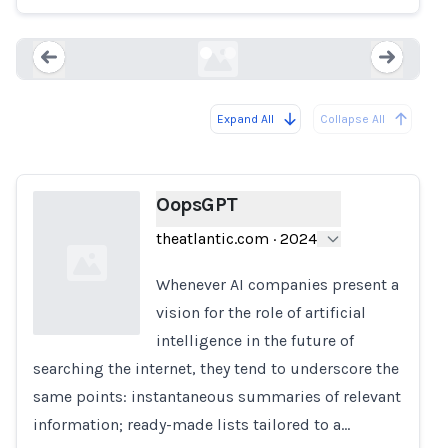
theatlantic.com
Expand All
Collapse All
Loading...
Load
OopsGPT
theatlantic.com
·
2024
Whenever AI companies present a
vision for the role of artificial
intelligence in the future of
searching the internet, they tend to underscore the
Loading...
same points: instantaneous summaries of relevant
information; ready-made lists tailored to a…