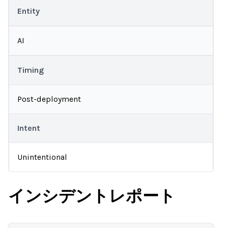
Entity
AI
Timing
Post-deployment
Intent
Unintentional
インシデントレポート