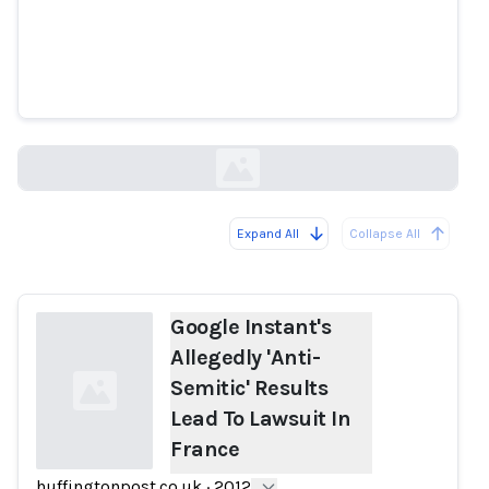
Google Instant's Allegedly 'Anti-
Semitic' Results Lead To Lawsuit
In France
huffingtonpost.co.uk
Expand All
Collapse All
Loading...
Google Instant's
Allegedly 'Anti-
Semitic' Results
Lead To Lawsuit In
France
huffingtonpost.co.uk
·
2012