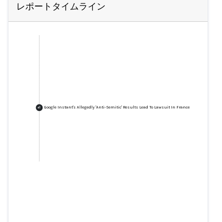
レポートタイムライン
Google Instant's Allegedly 'Anti-Semitic' Results Lead To Lawsuit In France
+
1