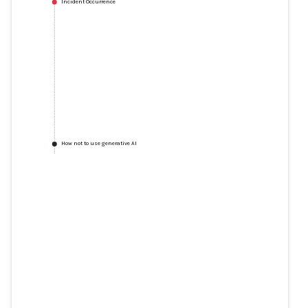
Incident Occurrence
How not to use generative AI
How not to use generative AI