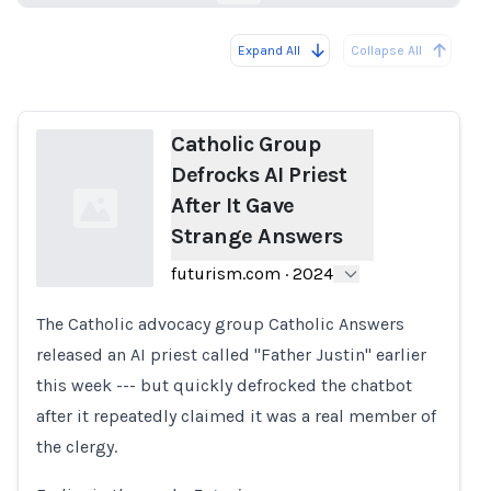
Expand All
Collapse All
Loading...
Catholic Group
Defrocks AI Priest
After It Gave
Strange Answers
futurism.com
·
2024
The Catholic advocacy group Catholic Answers
Loading...
released an AI priest called "Father Justin" earlier
this week --- but quickly defrocked the chatbot
after it repeatedly claimed it was a real member of
the clergy.