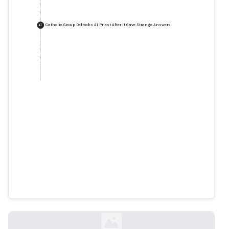
Catholic Group Defrocks AI Priest After It Gave Strange Answers
+
1
Catholic Group Defrocks AI Priest
After It Gave Strange Answers
futurism.com