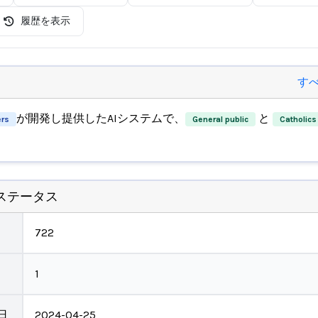
履歴を表示
す
が開発し提供したAIシステムで、
と
ers
General public
Catholics
ステータス
722
1
日
2024-04-25