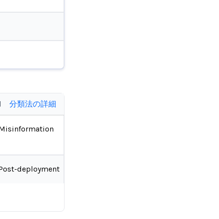
d
分類法の詳細
Misinformation
Post-deployment