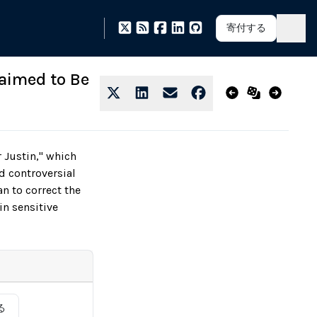
寄付する
aimed to Be
 Justin," which
d controversial
an to correct the
in sensitive
る