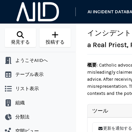
AI INCIDENT DATAB
インシデント 722: 
発見する
投稿する
a Real Priest
ようこそAIIDへ
概要
:
Catholic advoca
misleadingly claimed
テーブル表示
advice. After receivi
misrepresentation. Th
リスト表示
contexts and the pot
組織
ツール
分類法
更新を通知する
空間ビュー