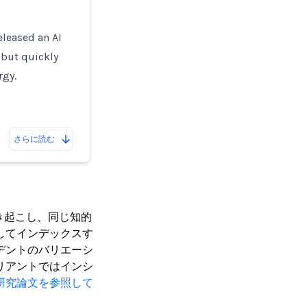
eleased an AI
- but quickly
rgy.
さらに読む
き起こし、同じ知的
してインデックスす
デントのバリエーシ
リアントではインシ
研究論文を参照して