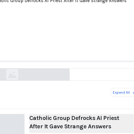
olic Group Defrocks AI Priest After It Gave Strange Answers
 Group Defrocks AI Priest After It Gave Strange 
futurism.com
Expand All
Catholic Group Defrocks AI Priest
After It Gave Strange Answers