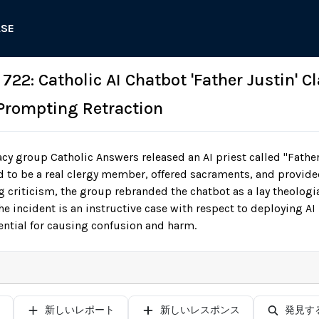
ASE
Catholic AI Chatbot 'Father Justin' Cl
, Prompting Retraction
cy group Catholic Answers released an AI priest called "Father
 to be a real clergy member, offered sacraments, and provide
ng criticism, the group rebranded the chatbot as a lay theologi
e incident is an instructive case with respect to deploying AI 
ential for causing confusion and harm.
新しいレポート
新しいレスポンス
発見す