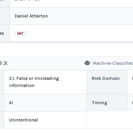
Daniel Atherton
es
MIT
ラス
Machine-Classifie
3.1. False or misleading
Risk Domain
information
AI
Timing
Unintentional