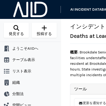
AI INCIDENT DATAB
インシデント 716: 
発見する
投稿する
Deaths at Lea
ようこそAIIDへ
概要
:
Brookdale Senio
facilities understaffe
テーブル表示
resident at Brookdale
hours. State investi
リスト表示
multiple incidents of
組織
ツール
分類法
更新を通知する
空間ビュー