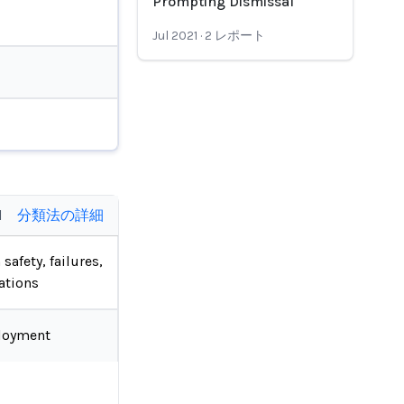
Prompting Dismissal
Jul 2021
·
2
レポート
d
分類法の詳細
safety, failures,
ations
loyment