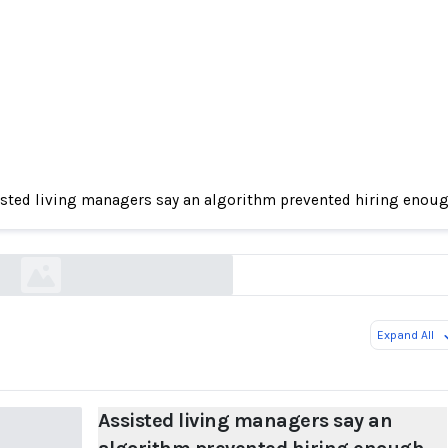
iving managers say an algorithm prevented hiri
sted living managers say an algorithm prevented hiring enoug
staff
washingtonpost.com
Expand All
Assisted living managers say an