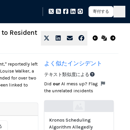
寄付する
to Resident
よく似たインシデント
," reportedly left
 Louise Walker, a
テキスト類似度による
ended for over two
Did
our
AI mess up? Flag
been linked to
the unrelated incidents
Loading...
Kronos Scheduling
る
Algorithm Allegedly