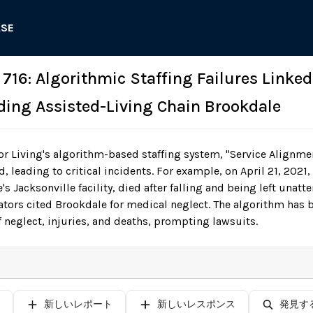
ASE
Algorithmic Staffing Failures Linked 
ding Assisted-Living Chain Brookdale
r Living's algorithm-based staffing system, "Service Alignment
d, leading to critical incidents. For example, on April 21, 2021,
's Jacksonville facility, died after falling and being left unatt
gators cited Brookdale for medical neglect. The algorithm has 
 neglect, injuries, and deaths, prompting lawsuits.
新しいレポート
新しいレスポンス
発見す