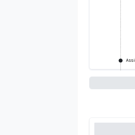
Assisted l
Assi
Loading...