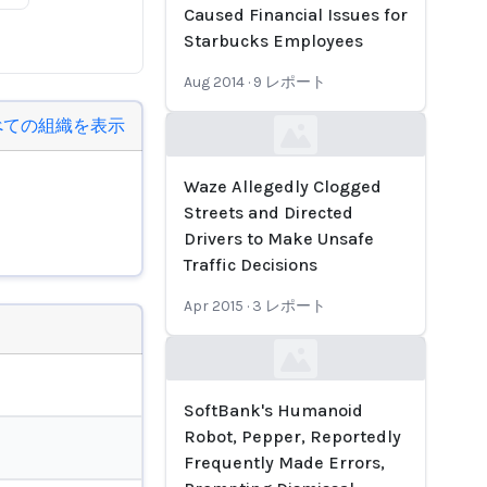
Caused Financial Issues for
Starbucks Employees
Aug 2014
·
9
レポート
べての組織を表示
Loading...
Waze Allegedly Clogged
Streets and Directed
Drivers to Make Unsafe
Traffic Decisions
Apr 2015
·
3
レポート
Loading...
SoftBank's Humanoid
Robot, Pepper, Reportedly
Frequently Made Errors,