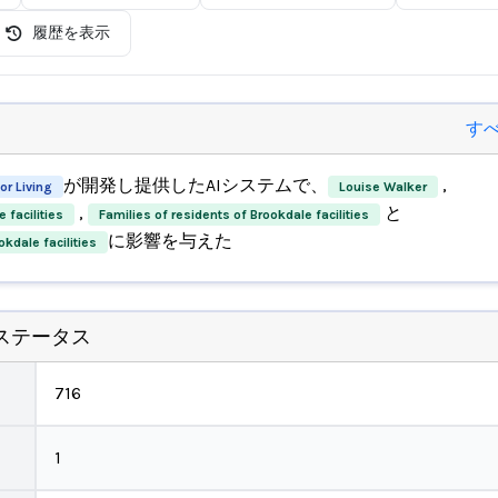
履歴を表示
す
が開発し提供したAIシステムで、
,
or Living
Louise Walker
,
と
 facilities
Families of residents of Brookdale facilities
に影響を与えた
kdale facilities
ステータス
716
1