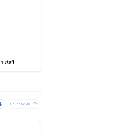
ng enough
h staff
Collapse All