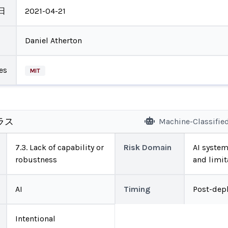
日
2021-04-21
Daniel Atherton
es
MIT
ラス
Machine-Classifie
7.3. Lack of capability or
Risk Domain
AI system 
robustness
and limit
AI
Timing
Post-dep
Intentional