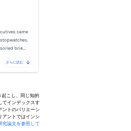
ecutives came
g stopwatches,
soiled brie…
さらに読む
き起こし、同じ知的
してインデックスす
デントのバリエーシ
リアントではインシ
研究論文を参照して