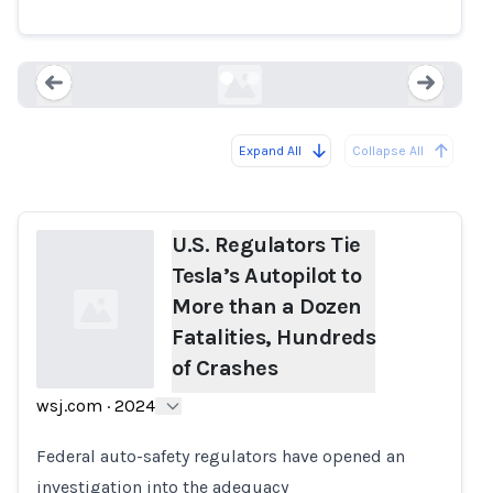
Fatalities, Hundreds of Crashes
wsj.com
Expand All
Collapse All
Loading...
Load
U.S. Regulators Tie
Tesla’s Autopilot to
More than a Dozen
Fatalities, Hundreds
of Crashes
wsj.com
·
2024
Loading...
Federal auto-safety regulators have opened an
investigation into the adequacy