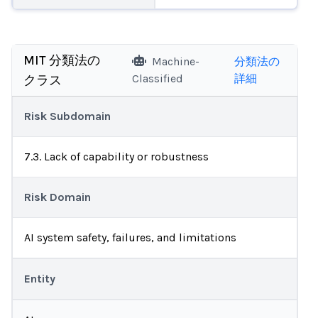
MIT 分類法の
Machine-
分類法の
Classified
詳細
クラス
Risk Subdomain
7.3. Lack of capability or robustness
Risk Domain
AI system safety, failures, and limitations
Entity