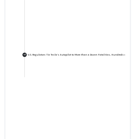
U.S. Regulators Tie Tesla’s Autopilot to More than a Dozen Fatalities, Hundreds of Crashes
+
2
U.S. Regulators Tie Tesla’s
Autopilot to More than a Dozen