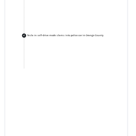
Tesla in self-drive mode slams into police car in Orange County
+
1
Tesla in self-drive mode slams
into police car in Orange County