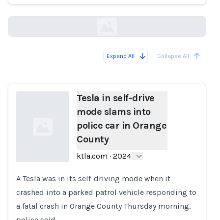
ktla.com
Expand All
Collapse All
Loading...
Tesla in self-drive
mode slams into
police car in Orange
County
ktla.com
·
2024
A Tesla was in its self-driving mode when it
Loading...
crashed into a parked patrol vehicle responding to
a fatal crash in Orange County Thursday morning,
police said.