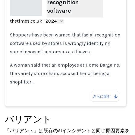
recognition
software
thetimes.co.uk
·
2024
Loading...
Shoppers have been warned that facial recognition
software used by stores is wrongly identifying
some innocent customers as thieves.
A woman said that an employee at Home Bargains,
the variety store chain, accused her of being a
shoplifter …
さらに読む
バリアント
「バリアント」は既存のAIインシデントと同じ原因要素を