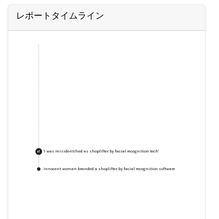
レポートタイムライン
'I was misidentified as shoplifter by facial recognition tech'
+
1
Innocent woman branded a shoplifter by facial recognition software