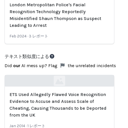
London Metropolitan Police's Facial
Loading...
Recognition Technology Reportedly
Misidentified Shaun Thompson as Suspect
Leading to Arrest
Feb 2024
·
3
レポート
テキスト類似度による
Did
our
AI mess up? Flag
the unrelated incidents
ETS Used Allegedly Flawed Voice Recognition
Loading...
Evidence to Accuse and Assess Scale of
Cheating, Causing Thousands to be Deported
from the UK
Jan 2014
·
1
レポート