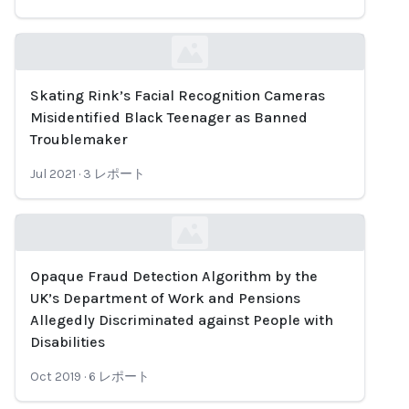
Skating Rink’s Facial Recognition Cameras
Loading...
Misidentified Black Teenager as Banned
Troublemaker
Jul 2021
·
3
レポート
Opaque Fraud Detection Algorithm by the
Loading...
UK’s Department of Work and Pensions
Allegedly Discriminated against People with
Disabilities
Oct 2019
·
6
レポート