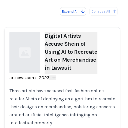
Expand All
Collapse All
Loading...
Load
Digital Artists
Accuse Shein of
Using AI to Recreate
Art on Merchandise
in Lawsuit
artnews.com
·
2023
Loading...
Three artists have accused fast-fashion online
retailer Shein of deploying an algorithm to recreate
their designs on merchandise, bolstering concerns
around artificial intelligence infringing on
intellectual property.