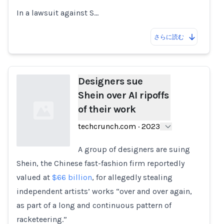
In a lawsuit against S…
さらに読む
Designers sue
Shein over AI ripoffs
of their work
techcrunch.com
·
2023
A group of designers are suing
Shein, the Chinese fast-fashion firm reportedly
Loading...
valued at
$66 billion
, for allegedly stealing
independent artists’ works “over and over again,
as part of a long and continuous pattern of
racketeering.”