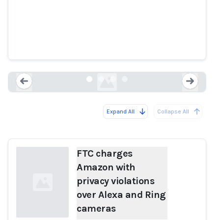
FTC charges Amazon with
privacy violations over Alexa and
Ring cameras
11alive.com
Expand All
Collapse All
Loading...
Load
FTC charges
Amazon with
privacy violations
over Alexa and Ring
cameras