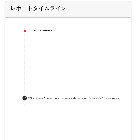
レポートタイムライン
Incident Occurrence
FTC charges Amazon with privacy violations over Alexa and Ring cameras
+
3