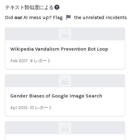
テキスト類似度による
Did
our
AI mess up? Flag
the unrelated incidents
Wikipedia Vandalism Prevention Bot Loop
Loading...
Feb 2017
·
6
レポート
Gender Biases of Google Image Search
Loading...
Apr 2015
·
10
レポート