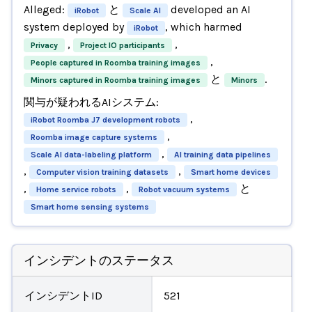
Alleged:
と
developed an AI
iRobot
Scale AI
system deployed by
, which harmed
iRobot
,
,
Privacy
Project IO participants
,
People captured in Roomba training images
と
.
Minors captured in Roomba training images
Minors
関与が疑われるAIシステム:
,
iRobot Roomba J7 development robots
,
Roomba image capture systems
,
Scale AI data-labeling platform
AI training data pipelines
,
,
Computer vision training datasets
Smart home devices
,
,
と
Home service robots
Robot vacuum systems
Smart home sensing systems
インシデントのステータス
インシデントID
521