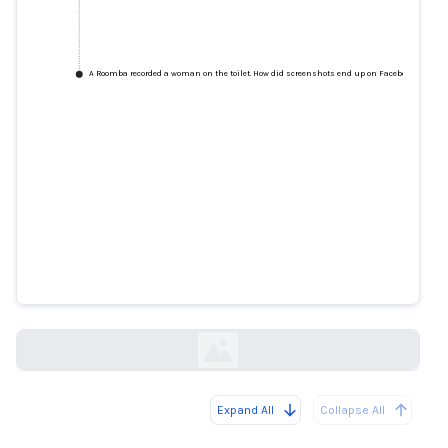
A Roomba recorded a woman on the toilet. How did screenshots end up on Facebook?
A Roomba recorded a woman on
the toilet. How did screenshots
end up on Facebook?
technologyreview.com
Expand All
Collapse All
Loading...