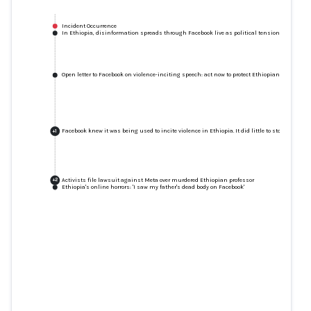
Incident Occurrence
In Ethiopia, disinformation spreads through Facebook live as political tensions rise
Open letter to Facebook on violence-inciting speech: act now to protect Ethiopians
Facebook knew it was being used to incite violence in Ethiopia. It did little to stop the sp
+
1
Activists file lawsuit against Meta over murdered Ethiopian professor
+
2
Ethiopia's online horrors: 'I saw my father's dead body on Facebook'
In Ethiopia, disinformation