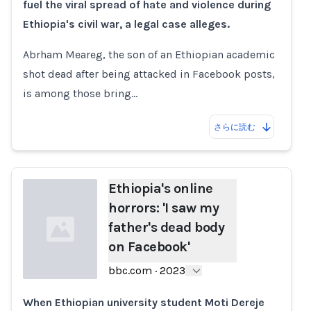
fuel the viral spread of hate and violence during
Loading...
Ethiopia's civil war, a legal case alleges.
Abrham Meareg, the son of an Ethiopian academic
shot dead after being attacked in Facebook posts,
is among those bring…
さらに読む
Ethiopia's online
horrors: 'I saw my
father's dead body
on Facebook'
bbc.com
·
2023
When Ethiopian university student Moti Dereje
Loading...