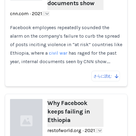
documents show
Loading...
cnn.com
·
2021
Facebook employees repeatedly sounded the
alarm on the company’s failure to curb the spread
of posts inciting violence in “at risk” countries like
Ethiopia, where a
civil war
has raged for the past
year, internal documents seen by CNN show.…
さらに読む
Why Facebook
keeps failing in
Ethiopia
restofworld.org
·
2021