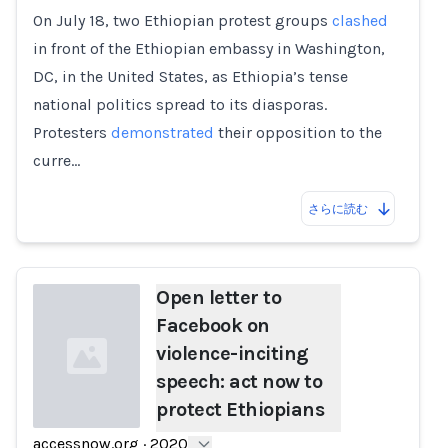
On July 18, two Ethiopian protest groups
clashed
in front of the Ethiopian embassy in Washington,
DC, in the United States, as Ethiopia’s tense
national politics spread to its diasporas.
Protesters
demonstrated
their opposition to the
curre…
さらに読む
Open letter to
Facebook on
violence-inciting
speech: act now to
protect Ethiopians
accessnow.org
·
2020