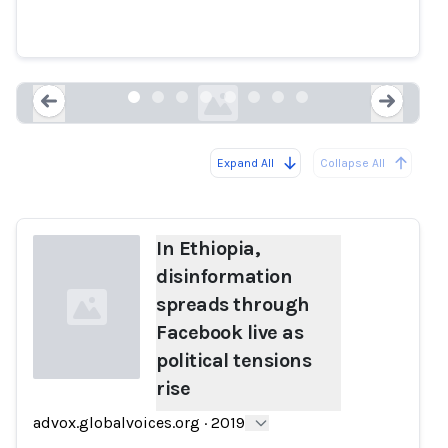
spreads through Facebook live
as political tensions rise
advox.globalvoices.org
Expand All
Collapse All
Loading...
Load
In Ethiopia,
disinformation
spreads through
Facebook live as
political tensions
rise
Loading...
advox.globalvoices.org
·
2019