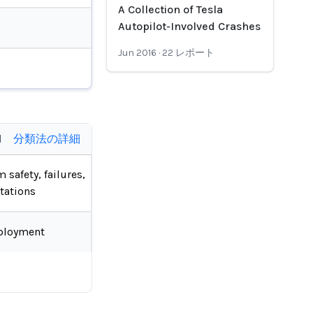
A Collection of Tesla
Autopilot-Involved Crashes
Jun 2016
·
22
レポート
d
分類法の詳細
 safety, failures,
tations
ployment