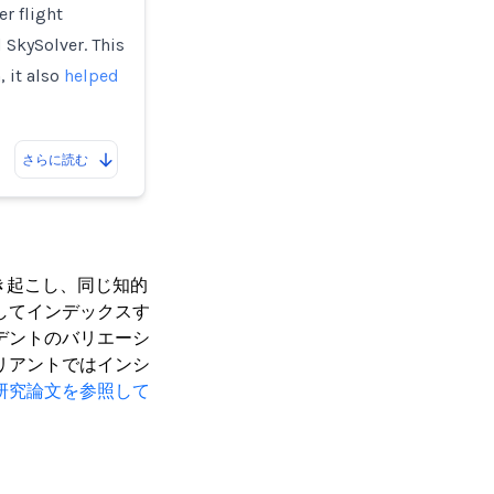
r flight
d SkySolver. This
 it also
helped
さらに読む
き起こし、同じ知的
してインデックスす
デントのバリエーシ
リアントではインシ
研究論文を参照して