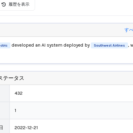
履歴を表示
す
developed an AI system deployed by
, 
ctric
Southwest Airlines
ステータス
432
1
日
2022-12-21