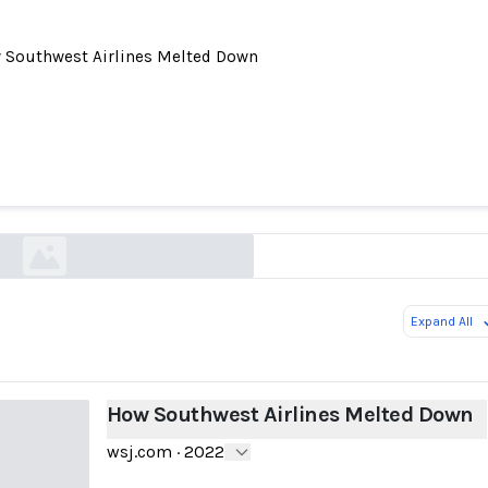
 Southwest Airlines Melted Down
How Southwest Airlines Melted Down
wsj.com
Expand All
How Southwest Airlines Melted Down
wsj.com
·
2022