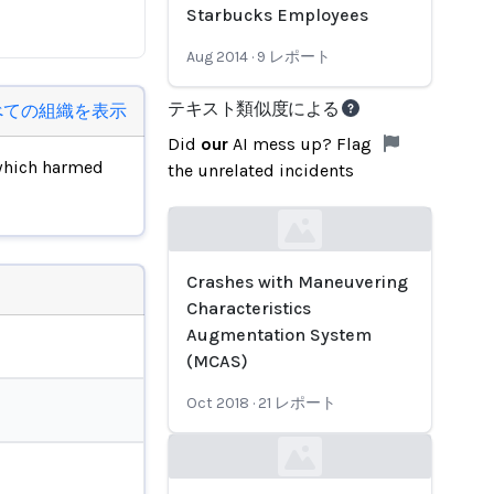
Starbucks Employees
Aug 2014
·
9
レポート
テキスト類似度による
べての組織を表示
Did
our
AI mess up? Flag
which harmed
the unrelated incidents
Loading...
Crashes with Maneuvering
Characteristics
Augmentation System
(MCAS)
Oct 2018
·
21
レポート
Loading...