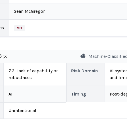
Sean McGregor
es
MIT
ラス
Machine-Classifie
7.3. Lack of capability or
Risk Domain
AI system
robustness
and limi
AI
Timing
Post-de
Unintentional