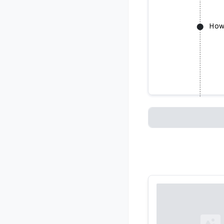
How
Loading...