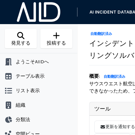
AI INCIDENT DATAB
自動翻訳済み
インシデント
発見する
投稿する
リングソルバ
ようこそAIIDへ
テーブル表示
概要
:
自動翻訳済み
サウスウエスト航空
リスト表示
できなかったため、
組織
ツール
分類法
更新を通知する
空間ビュー