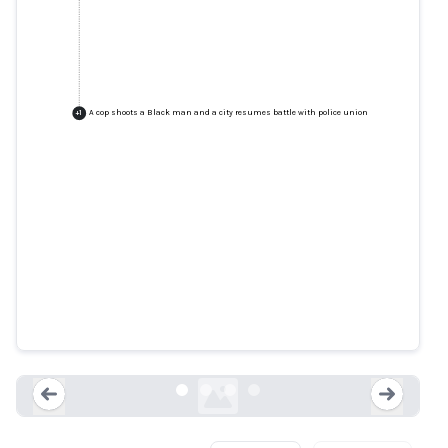
A cop shoots a Black man and a city resumes battle with police union
+
1
Is shot spotter reliable enough?
Critics question human equation
behind technology
democratandchronicle.com