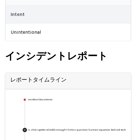
Intent
Unintentional
インシデントレポート
レポートタイムライン
Incident Occurrence
Is shot spotter reliable enough? Critics question human equation behind technology
+
1