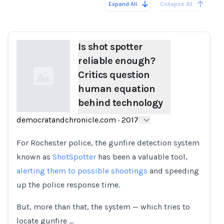
Expand All
Collapse All
Loading...
Load
Is shot spotter
reliable enough?
Critics question
human equation
behind technology
democratandchronicle.com
·
2017
Loading...
For Rochester police, the gunfire detection system
known as
ShotSpotter
has been a valuable tool,
alerting them to possible shootings
and speeding
up the police response time.
But, more than that, the system — which tries to
locate gunfire …