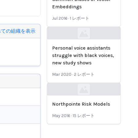
Embeddings
Jul 2016
·
1
レポート
べての組織を表示
Loading...
Personal voice assistants
struggle with black voices,
new study shows
Mar 2020
·
2
レポート
Loading...
Northpointe Risk Models
May 2016
·
15
レポート