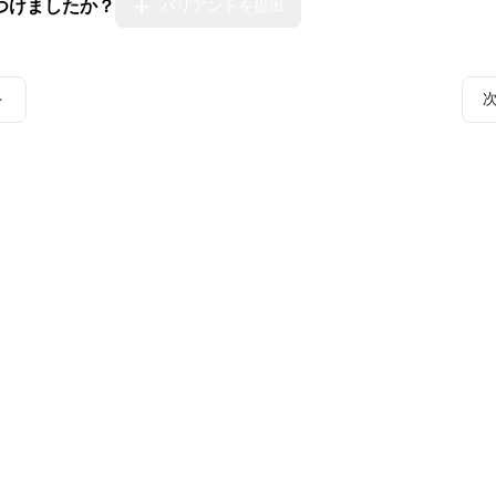
つけましたか？
バリアントを提出
ト
とコミュニティ
インシデント
全インシデントの一覧