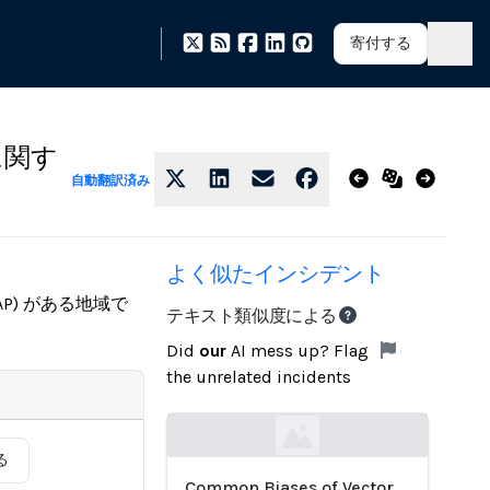
寄付する
に関す
自動翻訳済み
よく似たインシデント
P) がある地域で
テキスト類似度による
Did
our
AI mess up? Flag
the unrelated incidents
Loading...
る
Common Biases of Vector