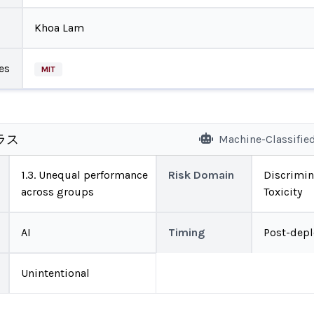
Khoa Lam
es
MIT
ラス
Machine-Classifie
1.3. Unequal performance
Risk Domain
Discrimin
across groups
Toxicity
AI
Timing
Post-dep
Unintentional