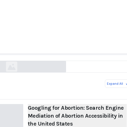
ng for Abortion: Search Engine Mediation of Abo
Accessibility in the United States
arxiv.org
Expand All
Googling for Abortion: Search Engine
Mediation of Abortion Accessibility in
the United States