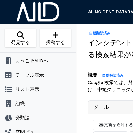
AI INCIDENT DATAB
自動翻訳済み
インシデント 
発見する
投稿する
る検索結果が
ようこそAIIDへ
テーブル表示
概要
:
自動翻訳済み
Google 検索では
リスト表示
は、中絶クリニック
組織
ツール
分類法
更新を通知する
空間ビュー