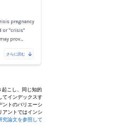
risis pregnancy
or "crisis"
 may prov…
さらに読む
き起こし、同じ知的
してインデックスす
デントのバリエーシ
リアントではインシ
研究論文を参照して