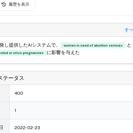
履歴を表示
す
発し提供したAIシステムで、
と
women in need of abortion services
に影響を与えた
ted or crisis pregnancies
ステータス
400
1
日
2022-02-23