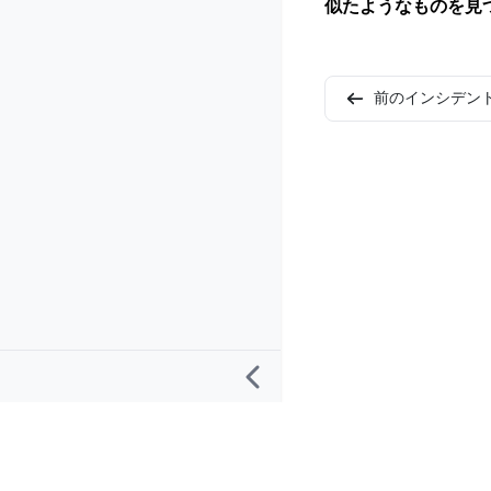
似たようなものを見
前のインシデン
リサーチ
プロジェクト
“AIインシデント”の定義
AIIDについて