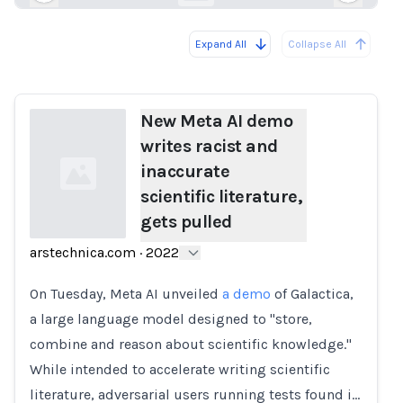
Expand All
Collapse All
Loading...
Load
New Meta AI demo
writes racist and
inaccurate
scientific literature,
gets pulled
arstechnica.com
·
2022
Loading...
On Tuesday, Meta AI unveiled
a demo
of Galactica,
a large language model designed to "store,
combine and reason about scientific knowledge."
While intended to accelerate writing scientific
literature, adversarial users running tests found i…