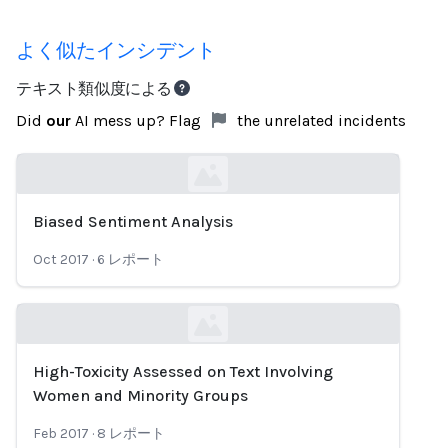
よく似たインシデント
テキスト類似度による
Did
our
AI mess up? Flag
the unrelated incidents
Biased Sentiment Analysis
Loading...
Oct 2017
·
6
レポート
High-Toxicity Assessed on Text Involving
Loading...
Women and Minority Groups
Feb 2017
·
8
レポート