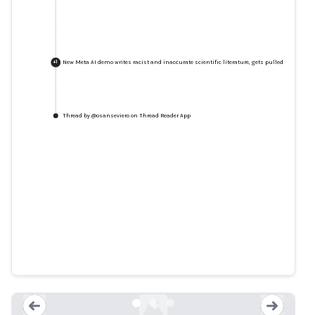
New Meta AI demo writes racist and inaccurate scientific literature, gets pulled
+
1
Thread by @osanseviero on Thread Reader App
New Meta AI demo writes racist
and inaccurate scientific
literature, gets pulled
arstechnica.com