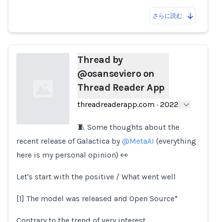
さらに読む
Thread by
@osanseviero on
Thread Reader App
threadreaderapp.com
·
2022
🧵 Some thoughts about the
recent release of Galactica by
@MetaAI
(everything
Loading...
here is my personal opinion) 👀
Let's start with the positive / What went well
[1] The model was released and Open Source*
Contrary to the trend of very interest…