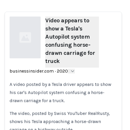
Video appears to
show a Tesla's
Autopilot system
confusing horse-
drawn carriage for
truck
Loading...
businessinsider.com
·
2020
A video posted by a Tesla driver appears to show
his car's Autopilot system confusing a horse-
drawn carriage for a truck.
The video, posted by Swiss YouTuber RealRusty,
shows his Tesla approaching a horse-drawn
carriage on a highway outside…