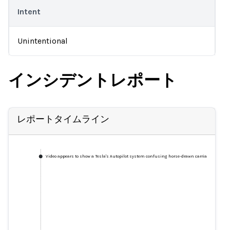
Intent
Unintentional
インシデントレポート
レポートタイムライン
Video appears to show a Tesla's Autopilot system confusing horse-drawn carriage for truck