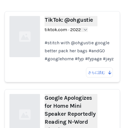
TikTok: @ohgustie
tiktok.com
·
2022
#stitch with @ohgustie google
better pack her bags #andGO
#googlehome #fyp #fypage #jayz
Loading...
さらに読む
Google Apologizes
for Home Mini
Speaker Reportedly
Reading N-Word