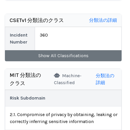
CSETv1 分類法のクラス
分類法の詳細
Incident
360
Number
Show
All
Classifications
MIT 分類法の
Machine-
分類法の
Classified
詳細
クラス
Risk Subdomain
2.1. Compromise of privacy by obtaining, leaking or
correctly inferring sensitive information