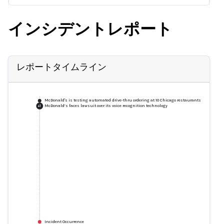
インシデントレポート
レポートタイムライン
McDonald's is testing automated drive-thru ordering at 10 Chicago restaurants
McDonald’s faces lawsuit over its voice recognition technology
+
1
Incident Occurrence