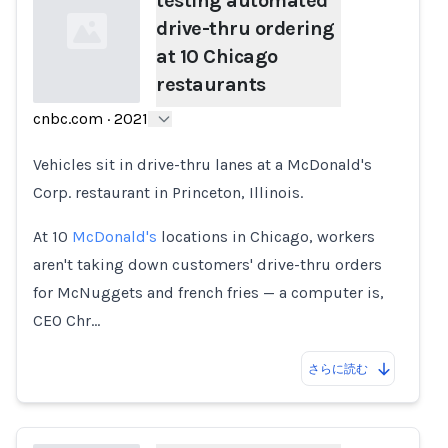
testing automated
drive-thru ordering
at 10 Chicago
restaurants
cnbc.com
·
2021
Loading...
Vehicles sit in drive-thru lanes at a McDonald's
Corp. restaurant in Princeton, Illinois.
At 10
McDonald's
locations in Chicago, workers
aren't taking down customers' drive-thru orders
for McNuggets and french fries — a computer is,
CEO Chr…
さらに読む