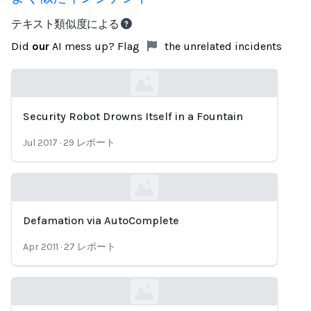
テキスト類似度による
Did
our
AI mess up? Flag
the unrelated incidents
Security Robot Drowns Itself in a Fountain
Loading...
Jul 2017
·
29
レポート
Defamation via AutoComplete
Loading...
Apr 2011
·
27
レポート