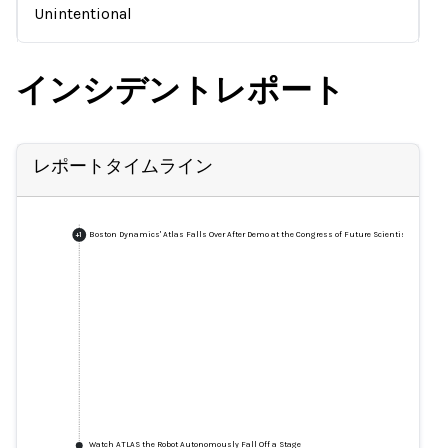
Unintentional
インシデントレポート
レポートタイムライン
Boston Dynamics' Atlas Falls Over After Demo at the Congress of Future Scientists and Te
+
1
Watch ATLAS the Robot Autonomously Fall Off a Stage