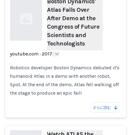
Boston Dynamics'
Atlas Falls Over
After Demo at the
Congress of Future
Scientists and
Technologists
Loading...
youtube.com
·
2017
Robotics developer Boston Dynamics debuted it's
humanoid Atlas in a demo with another robot,
Spot. At the end of the demo, Atlas fell walking off
the stage to produce an epic fail!
さらに読む
Watch ATLAS the