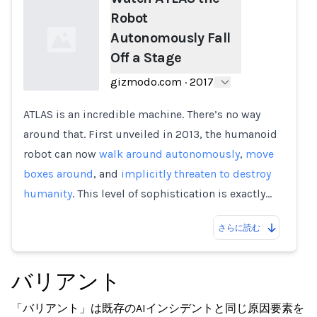
Robot
Autonomously Fall
Off a Stage
gizmodo.com
·
2017
ATLAS is an incredible machine. There’s no way
Loading...
around that. First unveiled in 2013, the humanoid
robot can now
walk around autonomously
,
move
boxes around
, and
implicitly threaten to destroy
humanity
. This level of sophistication is exactly…
さらに読む
バリアント
「バリアント」は既存のAIインシデントと同じ原因要素を