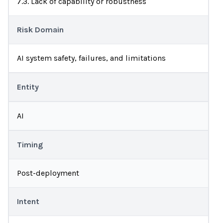
7.3. Lack of capability or robustness
Risk Domain
AI system safety, failures, and limitations
Entity
AI
Timing
Post-deployment
Intent