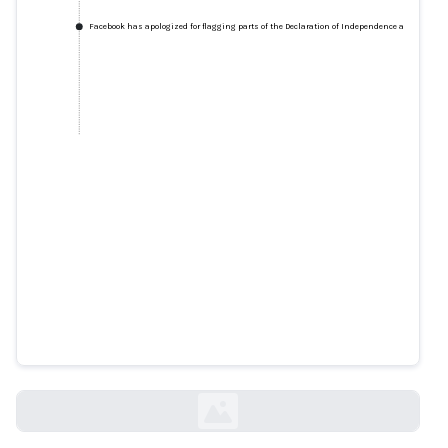
Facebook has apologized for flagging parts of the Declaration of Independence as hate spe
Facebook has apologized for
flagging parts of the Declaration
of Independence as hate speech
businessinsider.com