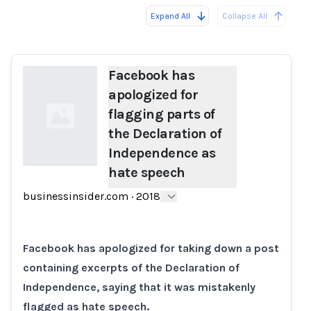
Expand All
Collapse All
Loading...
Facebook has
apologized for
flagging parts of
the Declaration of
Independence as
hate speech
Loading...
businessinsider.com
·
2018
Facebook has apologized for taking down a post
containing excerpts of the Declaration of
Independence, saying that it was mistakenly
flagged as hate speech.