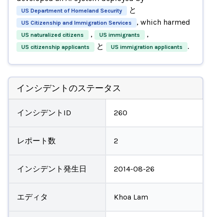
と
US Department of Homeland Security
, which harmed
US Citizenship and Immigration Services
,
,
US naturalized citizens
US immigrants
と
.
US citizenship applicants
US immigration applicants
インシデントのステータス
インシデントID
260
レポート数
2
インシデント発生日
2014-08-26
エディタ
Khoa Lam