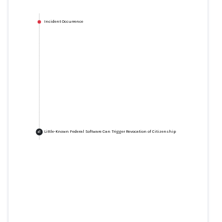
Incident Occurrence
Little-Known Federal Software Can Trigger Revocation of Citizenship
+
1
Little-Known Federal Software