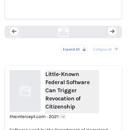
Can Trigger Revocation of
Citizenship
theintercept.com
Expand All
Collapse All
Loading...
Load
Little-Known
Federal Software
Can Trigger
Revocation of
Citizenship
theintercept.com
·
2021
Loading...
Software used by the Department of Homeland