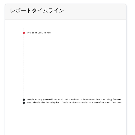
レポートタイムライン
Incident Occurrence
Google to pay $100 million to Illinois residents for Photos’ face grouping feature
Saturday is the last day for Illinois residents to claim a cut of $100 million Google Photos