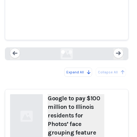
Google to pay $100 million to
Illinois residents for Photos’ face
grouping feature
theverge.com
Expand All
Collapse All
Loading...
Load
Google to pay $100
million to Illinois
residents for
Photos’ face
grouping feature