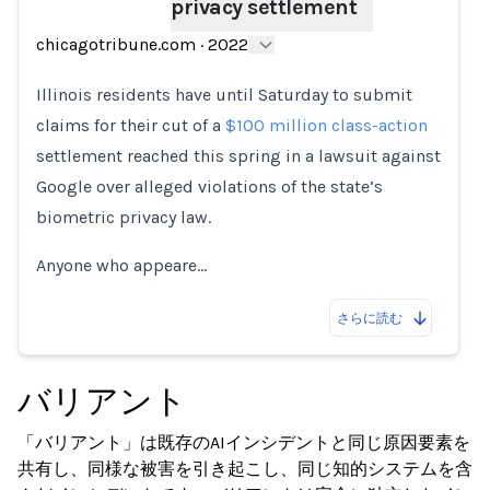
privacy settlement
Loading...
chicagotribune.com
·
2022
Illinois residents have until Saturday to submit
claims for their cut of a
$100 million class-action
settlement reached this spring in a lawsuit against
Google over alleged violations of the state’s
biometric privacy law.
Anyone who appeare…
さらに読む
バリアント
「バリアント」は既存のAIインシデントと同じ原因要素を
共有し、同様な被害を引き起こし、同じ知的システムを含