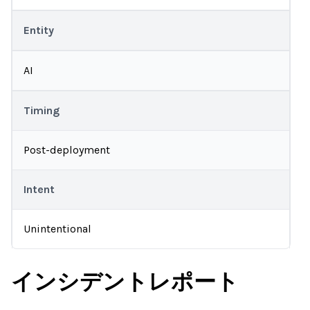
Entity
AI
Timing
Post-deployment
Intent
Unintentional
インシデントレポート