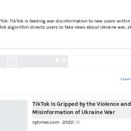
Tok: TikTok is feeding war disinformation to new users within 
Tok algorithm directs users to fake news about Ukraine war, s
 Gripped by the Violence and Misinformation of
nytimes.com
Expand
TikTok Is Gripped by the Violence and
Misinformation of Ukraine War
nytimes.com
·
2022