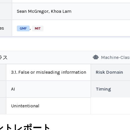
Sean McGregor, Khoa Lam
es
,
GMF
MIT
ラス
Machine-Clas
3.1. False or misleading information
Risk Domain
AI
Timing
Unintentional
ントレポート