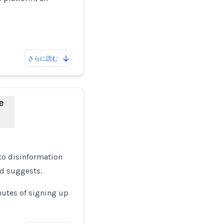
さらに読む
e
to disinformation
d suggests.
nutes of signing up