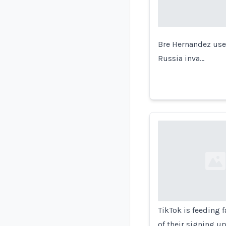
Bre Hernandez used
Russia inva…
Loading...
TikTok is feeding 
of their signing u