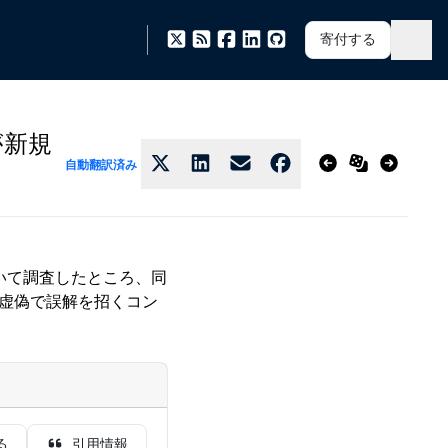
寄付する
が新規
自動翻訳済み
ついて調査したところ、同
る虚偽で誤解を招くコン
る
引用情報