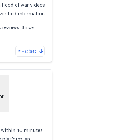
 flood of war videos
verified information.
 reviews. Since
さらに読む
or
s within 40 minutes
e platform, an