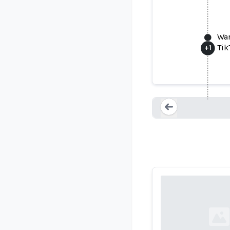
War
Tik
+
1
TikTok Is
Loading...
Loading...