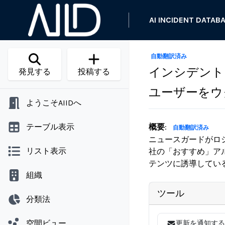
AI INCIDENT DATAB
自動翻訳済み
インシデント 1
発見する
投稿する
ユーザーをウ
ようこそAIIDへ
テーブル表示
概要
:
自動翻訳済み
ニュースガードがロシ
リスト表示
社の「おすすめ」ア
テンツに誘導してい
組織
ツール
分類法
空間ビュー
更新を通知する