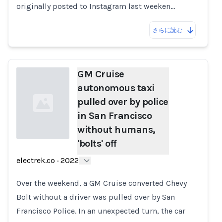
originally posted to Instagram last weeken…
さらに読む
GM Cruise
autonomous taxi
pulled over by police
in San Francisco
without humans,
'bolts' off
Loading...
electrek.co
·
2022
Over the weekend, a GM Cruise converted Chevy
Bolt without a driver was pulled over by San
Francisco Police. In an unexpected turn, the car