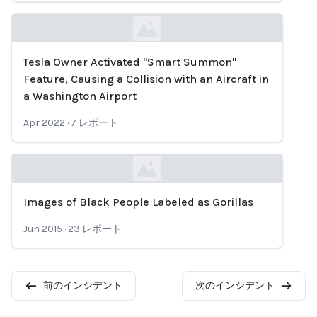
Tesla Owner Activated "Smart Summon"
Loading...
Feature, Causing a Collision with an Aircraft in
a Washington Airport
Apr 2022
·
7
レポート
Images of Black People Labeled as Gorillas
Loading...
Jun 2015
·
23
レポート
前のインシデント
次のインシデント