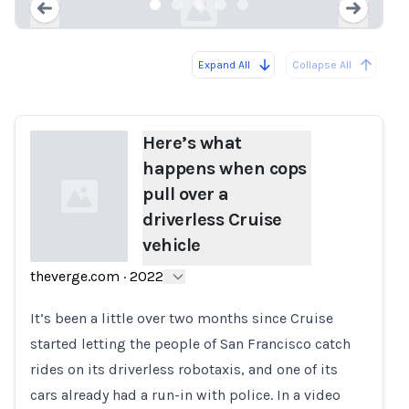
Expand All
Collapse All
Loading...
Load
Here’s what
happens when cops
pull over a
driverless Cruise
vehicle
theverge.com
·
2022
Loading...
It’s been a little over two months since Cruise
started letting the people of San Francisco catch
rides on its driverless robotaxis, and one of its
cars already had a run-in with police. In a video