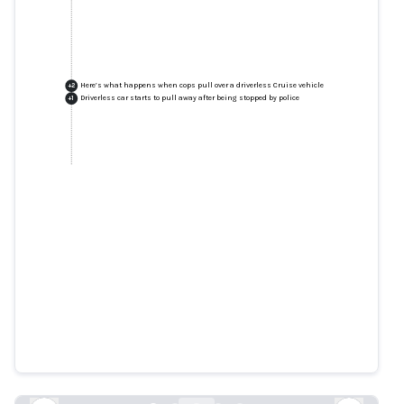
Here’s what happens when cops pull over a driverless Cruise vehicle
+
2
Driverless car starts to pull away after being stopped by police
+
1
Here’s what happens when cops
pull over a driverless Cruise
vehicle
theverge.com