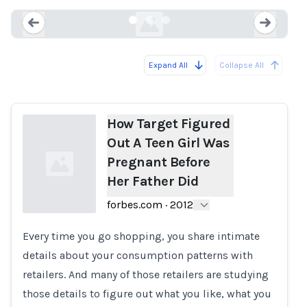
forbes.com
Expand All
Collapse All
Loading...
Load
How Target Figured
Out A Teen Girl Was
Pregnant Before
Her Father Did
forbes.com
·
2012
Every time you go shopping, you share intimate
Loading...
details about your consumption patterns with
retailers. And many of those retailers are studying
those details to figure out what you like, what you