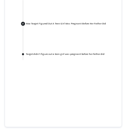
How Target Figured Out A Teen Girl Was Pregnant Before Her Father Did
+
1
Target didn’t figure out a teen girl was pregnant before her father did
How Target Figured Out A Teen
Girl Was Pregnant Before Her
Father Did