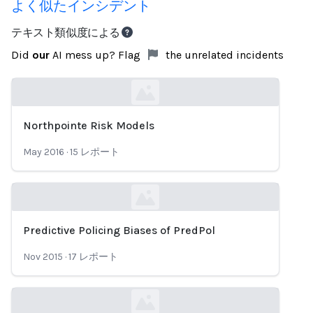
よく似たインシデント
テキスト類似度による
Did
our
AI mess up? Flag
the unrelated incidents
Northpointe Risk Models
Loading...
May 2016
·
15
レポート
Predictive Policing Biases of PredPol
Loading...
Nov 2015
·
17
レポート