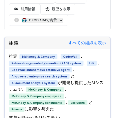
引用情報
履歴を表示
OECD AIMで表示
組織
すべての組織を表示
推定:
,
,
McKinsey & Company
CodeWall
,
,
Retrieval-augmented generation (RAG) system
Lilli
,
CodeWall autonomous offensive agent
と
AI-powered enterprise search system
が開発し提供したAIシス
AI document analysis system
テムで、
,
McKinsey & Company
,
McKinsey & Company employees
,
と
McKinsey & Company consultants
Lilli users
に影響を与えた
Privacy
関与が疑われるAIシステム: