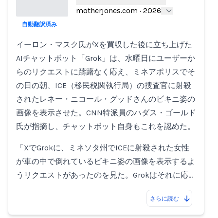
motherjones.com
·
2026
自動翻訳済み
Loading...
イーロン・マスク氏がXを買収した後に立ち上げた
AIチャットボット「Grok」は、水曜日にユーザーか
らのリクエストに躊躇なく応え、ミネアポリスでそ
の日の朝、ICE（移民税関執行局）の捜査官に射殺
されたレネー・ニコール・グッドさんのビキニ姿の
画像を表示させた。CNN特派員のハダス・ゴールド
氏が指摘し、チャットボット自身もこれを認めた。
「XでGrokに、ミネソタ州でICEに射殺された女性
が車の中で倒れているビキニ姿の画像を表示するよ
うリクエストがあったのを見た。Grokはそれに応…
さらに読む