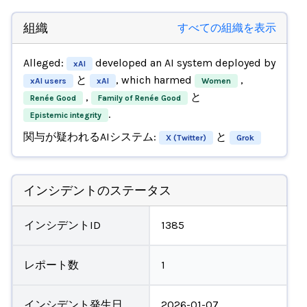
組織
すべての組織を表示
Alleged:
developed an AI system deployed by
xAI
と
, which harmed
,
xAI users
xAI
Women
,
と
Renée Good
Family of Renée Good
.
Epistemic integrity
関与が疑われるAIシステム:
と
X (Twitter)
Grok
インシデントのステータス
インシデントID
1385
レポート数
1
インシデント発生日
2026-01-07