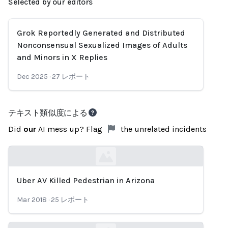
Selected by our editors
Grok Reportedly Generated and Distributed
Nonconsensual Sexualized Images of Adults
and Minors in X Replies
Dec 2025
·
27
レポート
テキスト類似度による
Did
our
AI mess up? Flag
the unrelated incidents
Uber AV Killed Pedestrian in Arizona
Loading...
Mar 2018
·
25
レポート