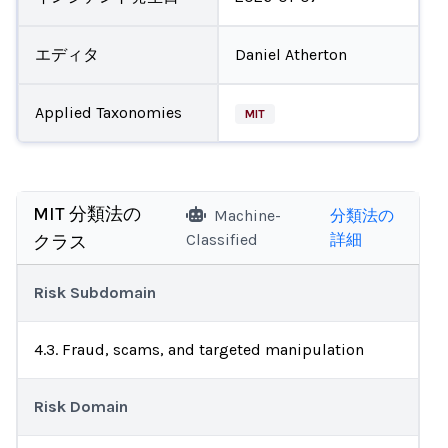
エディタ
Daniel Atherton
Applied Taxonomies
MIT
MIT 分類法の
Machine-
分類法の
Classified
詳細
クラス
Risk Subdomain
4.3. Fraud, scams, and targeted manipulation
Risk Domain