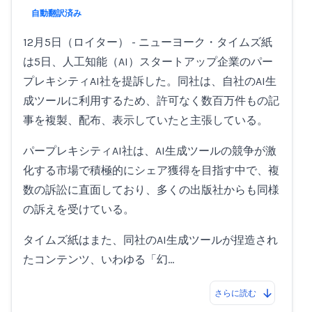
Loading...
自動翻訳済み
12月5日（ロイター） - ニューヨーク・タイムズ紙
は5日、人工知能（AI）スタートアップ企業のパー
プレキシティAI社を提訴した。同社は、自社のAI生
成ツールに利用するため、許可なく数百万件もの記
事を複製、配布、表示していたと主張している。
パープレキシティAI社は、AI生成ツールの競争が激
化する市場で積極的にシェア獲得を目指す中で、複
数の訴訟に直面しており、多くの出版社からも同様
の訴えを受けている。
タイムズ紙はまた、同社のAI生成ツールが捏造され
たコンテンツ、いわゆる「幻…
さらに読む