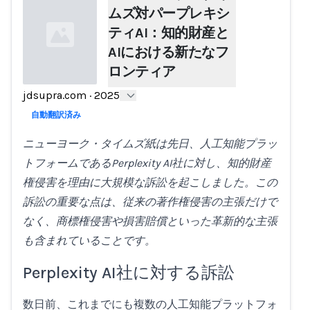
ムズ対パープレキシ
ティAI：知的財産と
AIにおける新たなフ
ロンティア
jdsupra.com
·
2025
Loading...
自動翻訳済み
ニューヨーク・タイムズ紙は先日、人工知能プラッ
トフォームであるPerplexity AI社に対し、知的財産
権侵害を理由に大規模な訴訟を起こしました。この
訴訟の重要な点は、従来の著作権侵害の主張だけで
なく、商標権侵害や損害賠償といった革新的な主張
も含まれていることです。
Perplexity AI社に対する訴訟
数日前、これまでにも複数の人工知能プラットフォ