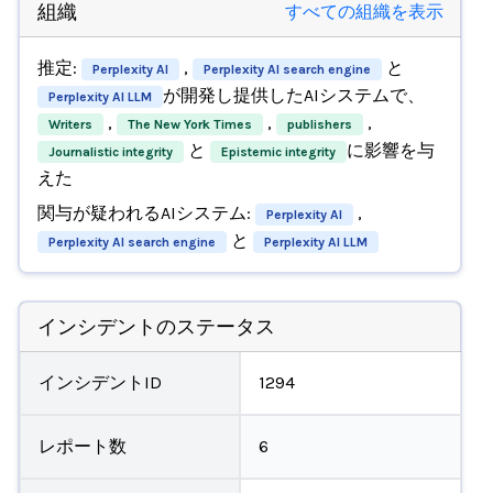
組織
すべての組織を表示
推定:
,
と
Perplexity AI
Perplexity AI search engine
が開発し提供したAIシステムで、
Perplexity AI LLM
,
,
,
Writers
The New York Times
publishers
と
に影響を与
Journalistic integrity
Epistemic integrity
えた
関与が疑われるAIシステム:
,
Perplexity AI
と
Perplexity AI search engine
Perplexity AI LLM
インシデントのステータス
インシデントID
1294
レポート数
6