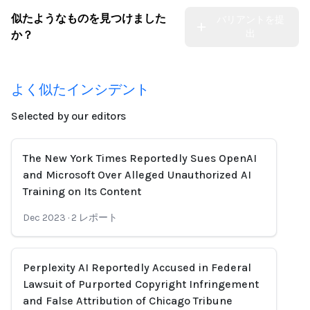
似たようなものを見つけました
バリアントを提
出
か？
よく似たインシデント
Selected by our editors
The New York Times Reportedly Sues OpenAI
and Microsoft Over Alleged Unauthorized AI
Training on Its Content
Dec 2023
·
2
レポート
Perplexity AI Reportedly Accused in Federal
Lawsuit of Purported Copyright Infringement
and False Attribution of Chicago Tribune