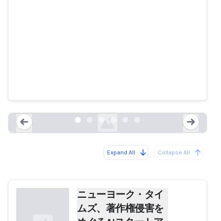
ニューヨーク・タイムズ、著作権
侵害をめぐるAIスタートアップ企
業を提訴
nytimes.com
Expand All
Collapse All
Loading...
Load
ニューヨーク・タイ
ムズ、著作権侵害を