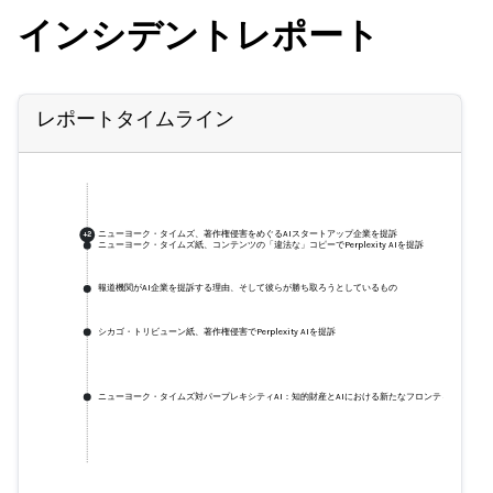
インシデントレポート
レポートタイムライン
ニューヨーク・タイムズ、著作権侵害をめぐるAIスタートアップ企業を提訴
+
2
ニューヨーク・タイムズ紙、コンテンツの「違法な」コピーでPerplexity AIを提訴
報道機関がAI企業を提訴する理由、そして彼らが勝ち取ろうとしているもの
シカゴ・トリビューン紙、著作権侵害でPerplexity AIを提訴
ニューヨーク・タイムズ対パープレキシティAI：知的財産とAIにおける新たなフロンティア