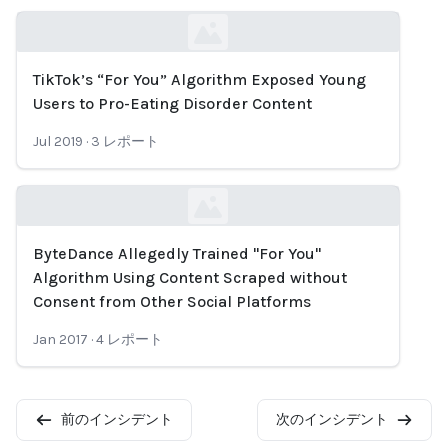
TikTok’s “For You” Algorithm Exposed Young
Loading...
Users to Pro-Eating Disorder Content
Jul 2019
·
3
レポート
ByteDance Allegedly Trained "For You"
Loading...
Algorithm Using Content Scraped without
Consent from Other Social Platforms
Jan 2017
·
4
レポート
前のインシデント
次のインシデント