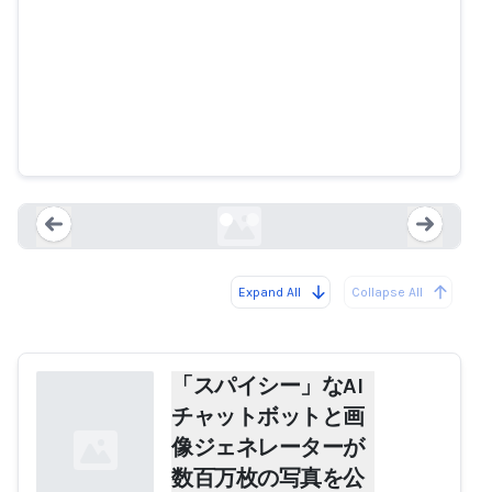
「スパイシー」なAIチャットボッ
トと画像ジェネレーターが数百万
枚の写真を公開
mashable.com
Expand All
Collapse All
Loading...
Load
「スパイシー」なAI
チャットボットと画
像ジェネレーターが
数百万枚の写真を公