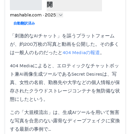
開
mashable.com
·
2025
Loading...
自動翻訳済み
「刺激的なAIチャット」を謳うプラットフォーム
が、約200万枚の写真と動画を公開した。その多く
は一般人のものだったと
404 Mediaの報道
。
404 Mediaによると、エロティックなチャットボッ
ト兼AI画像生成ツールであるSecret Desiresは、写
真、女性の名前、勤務先や大学などの個人情報が保
存されたクラウドストレージコンテナを無防備な状
態にしたという。
この「大規模流出」は、生成AIツールを用いて無害
な写真を合意のない露骨なディープフェイクに変換
する最新の事例で…